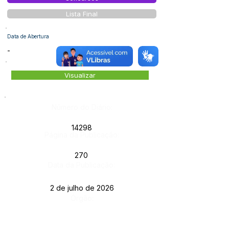
Lista Final
Data de Abertura
-
Visualizar
Número do Diário:
14298
Página da Publicação:
270
Data da Publicação:
2 de julho de 2026
Órgão: