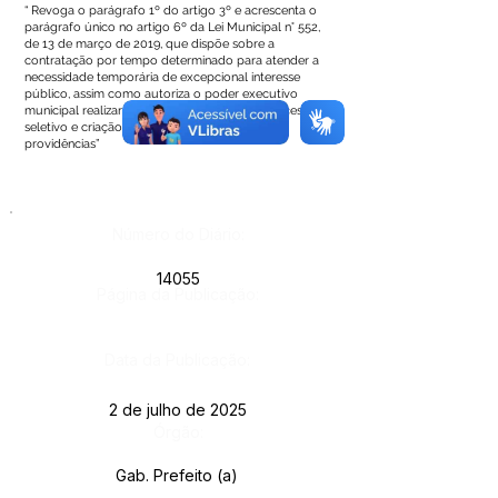
“ Revoga o parágrafo 1º do artigo 3º e acrescenta o
parágrafo único no artigo 6º da Lei Municipal n° 552,
de 13 de março de 2019, que dispõe sobre a
contratação por tempo determinado para atender a
necessidade temporária de excepcional interesse
público, assim como autoriza o poder executivo
municipal realizar a contratação mediante processo
seletivo e criação de cargos e dá outras
providências”
Número do Diário:
14055
Página da Publicação:
Data da Publicação:
2 de julho de 2025
Órgão:
Gab. Prefeito (a)