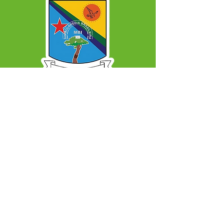
SERVIÇO DE ATENDIMENTO AO CIDADÃO 
(SIC) E OUVIDORIA
Prefeitura Municipal de Capixaba - 
Estado do Acre
CNPJ 84.306.604/0001-50
ℹ️ Acesso online: 
SIC 
| 
Fale Conosco
 | 
Ouvidoria
|
Mapa do Site
📱 + 55 68 99203-6403
🏢 BR 317, KM 77, Centro, CEP, Capixaba, AC