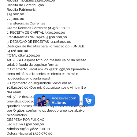
Receita Tributária
2.580.000
,00
Receita de Contribuição
Receita Patrimonial
325.000,00
775.000,00
Transferências Correntes
Outras Receitas Correntes
51.438.000
,00
2. RECEITA DE CAPITAL
5.500.000
,00
Transferências de Capital
5.500.000
,00
3. DEDUÇÃO DE RECEITAS -4.126.000,00
Dedução de Receitas para Formação do FUNDEB
-4.126.000,00
TOTAL
56.492.000
,00
Art. 4° - A Despesa total do mesmo valor da receita
total, é fixada da seguinte forma:
O Orçamento Fiscal em R$
45.871.990
,00 (quarenta e
cinco milhões, oitocentos e setenta e um mil e
novecentos e noventa reais).
O Orçamento da seguridade Social em R$
10.620.010
,00 (Dez milhões, seiscentos e vinte mil e
dez reais).
Art. 5° - A despesa fixada à conta dos recursos
previstos, obedecerá a programação constantes dos
quadros anexos a esta Lei, e apresenta por função e
por Órgãos, conforme os desdobramentos abaixo
relacionados:
DESPESA POR FUNÇÃO
Legislativa
1.500.000
,00
Administração
9.822.000
,00
Defesa Nacional
1.520.070
,00