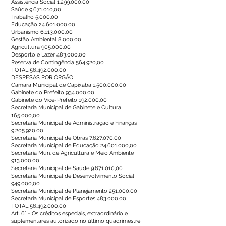
Assistência Social
1.299.000
,00
Saúde
9.671.010
,00
Trabalho 5.000,00
Educação
24.601.000
,00
Urbanismo
6.113.000
,00
Gestão Ambiental 8.000,00
Agricultura 905.000,00
Desporto e Lazer 483.000,00
Reserva de Contingência 564.920,00
TOTAL
56.492.000
,00
DESPESAS POR ÓRGÃO
Câmara Municipal de Capixaba
1.500.000
,00
Gabinete do Prefeito 934.000,00
Gabinete do Vice-Prefeito 192.000,00
Secretaria Municipal de Gabinete e Cultura
165.000,00
Secretaria Municipal de Administração e Finanças
9.205.920
,00
Secretaria Municipal de Obras
7.627.070
,00
Secretaria Municipal de Educação
24.601.000
,00
Secretaria Mun. de Agricultura e Meio Ambiente
913.000,00
Secretaria Municipal de Saúde
9.671.010
,00
Secretaria Municipal de Desenvolvimento Social
949.000,00
Secretaria Municipal de Planejamento 251.000,00
Secretaria Municipal de Esportes 483.000,00
TOTAL
56.492.000
,00
Art. 6° - Os créditos especiais, extraordinário e
suplementares autorizado no último quadrimestre