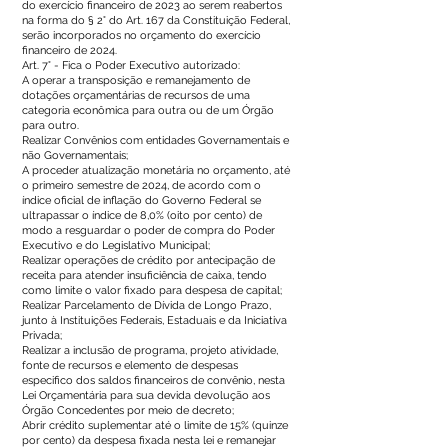
do exercício financeiro de 2023 ao serem reabertos
na forma do § 2° do Art. 167 da Constituição Federal,
serão incorporados no orçamento do exercício
financeiro de 2024.
Art. 7° - Fica o Poder Executivo autorizado:
A operar a transposição e remanejamento de
dotações orçamentárias de recursos de uma
categoria econômica para outra ou de um Órgão
para outro.
Realizar Convênios com entidades Governamentais e
não Governamentais;
A proceder atualização monetária no orçamento, até
o primeiro semestre de 2024, de acordo com o
índice oficial de inflação do Governo Federal se
ultrapassar o índice de 8,0% (oito por cento) de
modo a resguardar o poder de compra do Poder
Executivo e do Legislativo Municipal;
Realizar operações de crédito por antecipação de
receita para atender insuficiência de caixa, tendo
como limite o valor fixado para despesa de capital;
Realizar Parcelamento de Dívida de Longo Prazo,
junto à Instituições Federais, Estaduais e da Iniciativa
Privada;
Realizar a inclusão de programa, projeto atividade,
fonte de recursos e elemento de despesas
especifico dos saldos financeiros de convênio, nesta
Lei Orçamentária para sua devida devolução aos
Órgão Concedentes por meio de decreto;
Abrir crédito suplementar até o limite de 15% (quinze
por cento) da despesa fixada nesta lei e remanejar