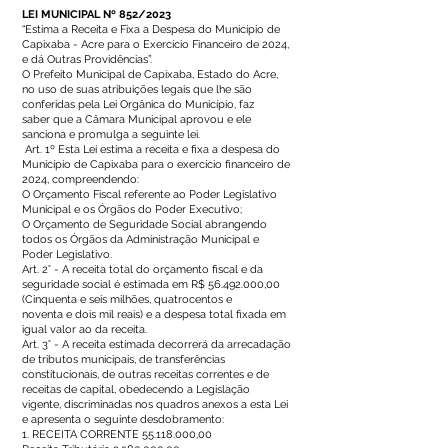
LEI MUNICIPAL Nº 852/2023
“Estima a Receita e Fixa a Despesa do Município de
Capixaba - Acre para o Exercício Financeiro de 2024,
e dá Outras Providências”.
O Prefeito Municipal de Capixaba, Estado do Acre,
no uso de suas atribuições legais que lhe são
conferidas pela Lei Orgânica do Município, faz
saber que a Câmara Municipal aprovou e ele
sanciona e promulga a seguinte lei.
Art. 1º Esta Lei estima a receita e fixa a despesa do
Município de Capixaba para o exercício financeiro de
2024, compreendendo:
O Orçamento Fiscal referente ao Poder Legislativo
Municipal e os Órgãos do Poder Executivo;
O Orçamento de Seguridade Social abrangendo
todos os Órgãos da Administração Municipal e
Poder Legislativo.
Art. 2° - A receita total do orçamento fiscal e da
seguridade social é estimada em R$
56.492.000
,00
(Cinquenta e seis milhões, quatrocentos e
noventa e dois mil reais) e a despesa total fixada em
igual valor ao da receita.
Art. 3° - A receita estimada decorrerá da arrecadação
de tributos municipais, de transferências
constitucionais, de outras receitas correntes e de
receitas de capital, obedecendo a Legislação
vigente, discriminadas nos quadros anexos a esta Lei
e apresenta o seguinte desdobramento:
1. RECEITA CORRENTE
55.118.000
,00