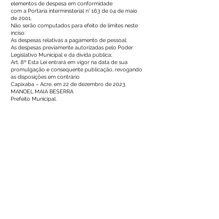
elementos de despesa em conformidade
com a Portaria interministerial n° 163 de 04 de maio
de 2001.
Não serão computados para efeito de limites neste
inciso:
As despesas relativas a pagamento de pessoal;
As despesas previamente autorizadas pelo Poder
Legislativo Municipal e da dívida pública;
Art. 8º Esta Lei entrará em vigor na data de sua
promulgação e consequente publicação, revogando
as disposições em contrário
Capixaba – Acre, em 22 de dezembro de 2023.
MANOEL MAIA BESERRA
Prefeito Municipal.
Número do Diário:
13680
Página da Publicação:
52
Data da Publicação:
26 de dezembro de 2023