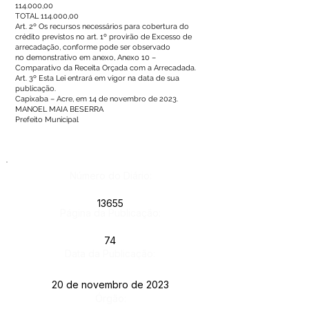
114.000,00
TOTAL 114.000,00
Art. 2º Os recursos necessários para cobertura do
crédito previstos no art. 1º provirão de Excesso de
arrecadação, conforme pode ser observado
no demonstrativo em anexo, Anexo 10 –
Comparativo da Receita Orçada com a Arrecadada.
Art. 3º Esta Lei entrará em vigor na data de sua
publicação.
Capixaba – Acre, em 14 de novembro de 2023.
MANOEL MAIA BESERRA
Prefeito Municipal
Número do Diário:
13655
Página da Publicação:
74
Data da Publicação:
20 de novembro de 2023
Órgão: