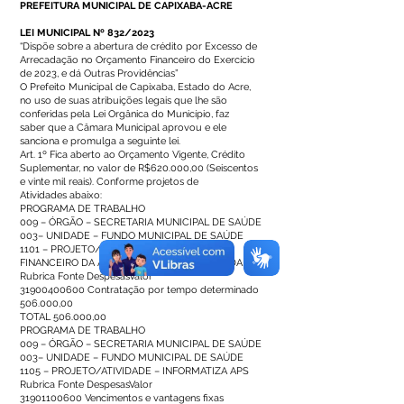
PREFEITURA MUNICIPAL DE CAPIXABA-ACRE
LEI MUNICIPAL Nº 832/2023
“Dispõe sobre a abertura de crédito por Excesso de
Arrecadação no Orçamento Financeiro do Exercício
de 2023, e dá Outras Providências”
O Prefeito Municipal de Capixaba, Estado do Acre,
no uso de suas atribuições legais que lhe são
conferidas pela Lei Orgânica do Município, faz
saber que a Câmara Municipal aprovou e ele
sanciona e promulga a seguinte lei.
Art. 1º Fica aberto ao Orçamento Vigente, Crédito
Suplementar, no valor de R$620.000,00 (Seiscentos
e vinte mil reais). Conforme projetos de
Atividades abaixo:
PROGRAMA DE TRABALHO
009 – ÓRGÃO – SECRETARIA MUNICIPAL DE SAÚDE
003– UNIDADE – FUNDO MUNICIPAL DE SAÚDE
1101 – PROJETO/ATIVIDADE – INCENTIVO
FINANCEIRO DA APS – CAPTAÇÃO PONDERADA
Rubrica Fonte DespesasValor
31900400600
Contratação por tempo determinado
506.000,00
TOTAL 506.000,00
PROGRAMA DE TRABALHO
009 – ÓRGÃO – SECRETARIA MUNICIPAL DE SAÚDE
003– UNIDADE – FUNDO MUNICIPAL DE SAÚDE
1105 – PROJETO/ATIVIDADE – INFORMATIZA APS
Rubrica Fonte DespesasValor
31901100600
Vencimentos e vantagens fixas