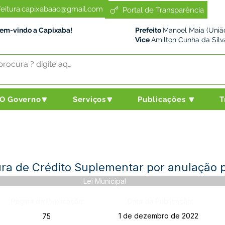
feitura.capixabaac@gmail.com
Portal de Transparência
Bem-vindo a Capixaba!
Prefeito
Manoel Maia (União
Vice
Amilton Cunha da Silv
O Governo🔽
Serviços🔽
Publicações 🔽
T
ura de Crédito Suplementar por anulação p
Lei Municipal
Página da Publicação:
Data da Publicação:
1 de dezembro de 2022
75