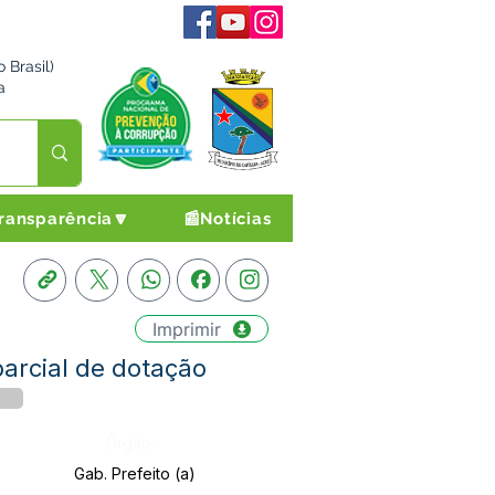
 Brasil)
a
ransparência🔽
📰Notícias
Imprimir
arcial de dotação
Órgão:
Gab. Prefeito (a)