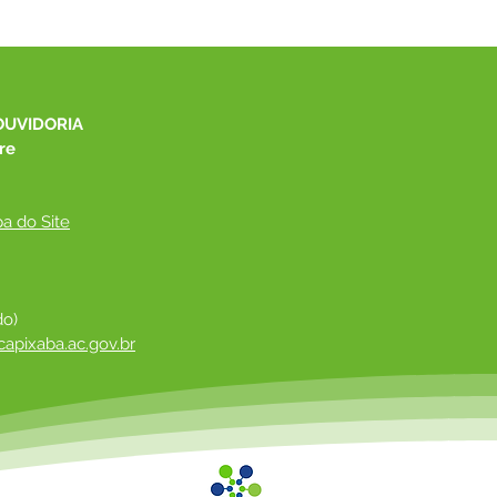
OUVIDORIA
re
a do Site
do)
apixaba.ac.gov.br
 ​