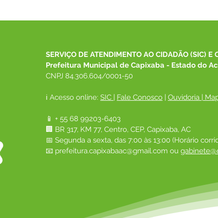
SERVIÇO DE ATENDIMENTO AO CIDADÃO (SIC) E 
Prefeitura Municipal de Capixaba - Estado do Ac
CNPJ 84.306.604/0001-50
ℹ️ Acesso online: 
SIC 
| 
Fale Conosco
 | 
Ouvidoria
|
Map
📱 + 55 68 99203-6403
🏢 BR 317, KM 77, Centro, CEP, Capixaba, AC
📅 Segunda a sexta, das 7:00 às 13:00 (Horário corri
📧 
prefeitura.capixabaac@gmail.com
 ou
gabinete@c