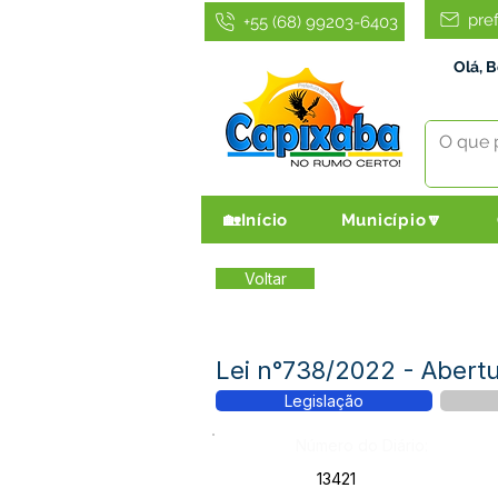
pre
+55 (68) 99203-6403
Olá, 
🏡Início
Município🔽
Voltar
Lei n°738/2022 - Abert
Legislação
Número do Diário:
13421