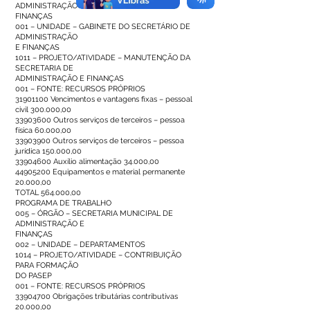
ADMINISTRAÇÃO E
FINANÇAS
001 – UNIDADE – GABINETE DO SECRETÁRIO DE
ADMINISTRAÇÃO
E FINANÇAS
1011 – PROJETO/ATIVIDADE – MANUTENÇÃO DA
SECRETARIA DE
ADMINISTRAÇÃO E FINANÇAS
001 – FONTE: RECURSOS PRÓPRIOS
31901100
Vencimentos e vantagens fixas – pessoal
civil 300.000,00
33903600
Outros serviços de terceiros – pessoa
física 60.000,00
33903900
Outros serviços de terceiros – pessoa
jurídica 150.000,00
33904600
Auxílio alimentação 34.000,00
44905200
Equipamentos e material permanente
20.000,00
TOTAL 564.000,00
PROGRAMA DE TRABALHO
005 – ÓRGÃO – SECRETARIA MUNICIPAL DE
ADMINISTRAÇÃO E
FINANÇAS
002 – UNIDADE – DEPARTAMENTOS
1014 – PROJETO/ATIVIDADE – CONTRIBUIÇÃO
PARA FORMAÇÃO
DO PASEP
001 – FONTE: RECURSOS PRÓPRIOS
33904700
Obrigações tributárias contributivas
20.000,00