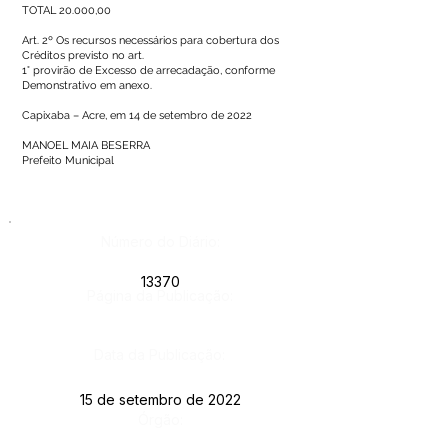
TOTAL 20.000,00
Art. 2º Os recursos necessários para cobertura dos
Créditos previsto no art.
1° provirão de Excesso de arrecadação, conforme
Demonstrativo em anexo.
Capixaba – Acre, em 14 de setembro de 2022
MANOEL MAIA BESERRA
Prefeito Municipal
Número do Diário:
13370
Página da Publicação:
Data da Publicação:
15 de setembro de 2022
Órgão: