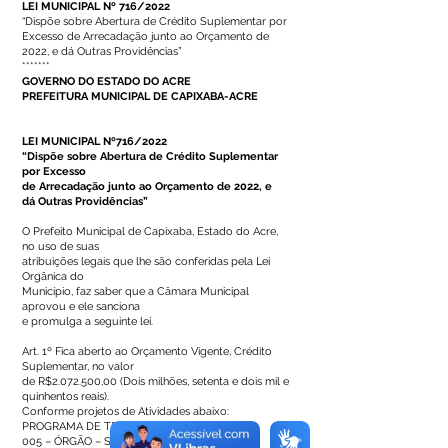
LEI MUNICIPAL Nº 716/2022
“Dispõe sobre Abertura de Crédito Suplementar por
Excesso de Arrecadação junto ao Orçamento de
2022, e dá Outras Providências”
*******
GOVERNO DO ESTADO DO ACRE
PREFEITURA MUNICIPAL DE CAPIXABA-ACRE
LEI MUNICIPAL Nº716/2022
“Dispõe sobre Abertura de Crédito Suplementar
por Excesso
de Arrecadação junto ao Orçamento de 2022, e
dá Outras Providências”
O Prefeito Municipal de Capixaba, Estado do Acre,
no uso de suas
atribuições legais que lhe são conferidas pela Lei
Orgânica do
Município, faz saber que a Câmara Municipal
aprovou e ele sanciona
e promulga a seguinte lei.
Art. 1º Fica aberto ao Orçamento Vigente, Crédito
Suplementar, no valor
de R$2.072.500,00 (Dois milhões, setenta e dois mil e
quinhentos reais).
Conforme projetos de Atividades abaixo:
PROGRAMA DE TRABALHO
005 – ÓRGÃO – SECRETARIA MUNICIPAL DE