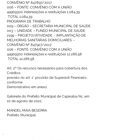
CONVÊNIO Nº 847897/2017
006 – FONTE: CONVÊNIO COM A UNIÃO
44909300
Indenizações e restituições 1.084,39
TOTAL 1.084,39
PROGRAMA DE TRABALHO
009 – ÓRGÃO – SECRETARIA MUNICIPAL DE SAÚDE
003 – UNIDADE – FUNDO MUNICIPAL DE SAÚDE
2199 – PROJETO/ATIVIDADE – IMPLANTAÇÃO DE
MELHORIAS SANITÁRIAS DOMICILIARES –
CONVÊNIO Nº 847927/2017
006 – FONTE: CONVÊNIO COM A UNIÃO
44909300
Indenizações e restituições 12.286,58
TOTAL 12.286,58
Art. 2º Os recursos necessários para cobertura dos
Créditos
previsto no art. 1° provirão de Superávit Financeiro,
conforme
Demonstrativo em anexo.
Gabinete do Prefeito Municipal de Capixaba/Ac, em
10 de agosto de 2022.
MANOEL MAIA BESERRA
Prefeito Municipal.