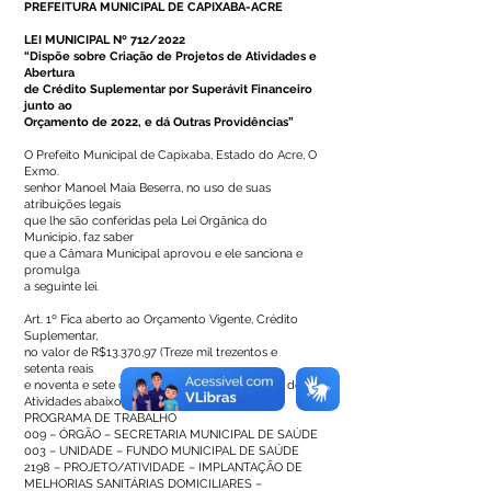
PREFEITURA MUNICIPAL DE CAPIXABA-ACRE
LEI MUNICIPAL Nº 712/2022
“Dispõe sobre Criação de Projetos de Atividades e
Abertura
de Crédito Suplementar por Superávit Financeiro
junto ao
Orçamento de 2022, e dá Outras Providências”
O Prefeito Municipal de Capixaba, Estado do Acre, O
Exmo.
senhor Manoel Maia Beserra, no uso de suas
atribuições legais
que lhe são conferidas pela Lei Orgânica do
Município, faz saber
que a Câmara Municipal aprovou e ele sanciona e
promulga
a seguinte lei.
Art. 1º Fica aberto ao Orçamento Vigente, Crédito
Suplementar,
no valor de R$13.370,97 (Treze mil trezentos e
setenta reais
e noventa e sete centavos). Conforme projetos de
Atividades abaixo:
PROGRAMA DE TRABALHO
009 – ÓRGÃO – SECRETARIA MUNICIPAL DE SAÚDE
003 – UNIDADE – FUNDO MUNICIPAL DE SAÚDE
2198 – PROJETO/ATIVIDADE – IMPLANTAÇÃO DE
MELHORIAS SANITÁRIAS DOMICILIARES –