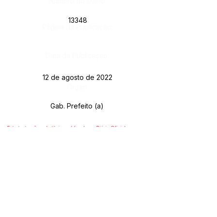
Número do Diário:
13348
Página da Publicação:
Data da Publicação:
12 de agosto de 2022
Órgão:
Gab. Prefeito (a)
Este texto não substitui o publicado no Diário Oficial, mas
facilita a pesquisa para localizar a publicação oficial.