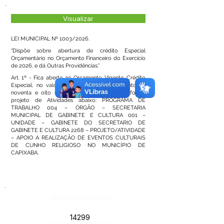
Visualizar
LEI MUNICIPAL Nº 1003/2026.
“Dispõe sobre abertura de crédito Especial
Orçamentário no Orçamento Financeiro do Exercício
de 2026, e dá Outras Providências.”
Art. 1º - Fica aberto ao Orçamento Vigente, Crédito
Especial, no valor de R$ 298.500,00 (duzentos e
noventa e oito mil e quinhentos reais), conforme
projeto de Atividades abaixo: PROGRAMA DE
TRABALHO 004 – ÓRGÃO – SECRETARIA
MUNICIPAL DE GABINETE E CULTURA 001 –
UNIDADE – GABINETE DO SECRETARIO DE
GABINETE E CULTURA 2268 – PROJETO/ATIVIDADE
– APOIO A REALIZAÇÃO DE EVENTOS CULTURAIS
DE CUNHO RELIGIOSO NO MUNICÍPIO DE
CAPIXABA.
Número do Diário:
14299