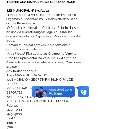
PREFEITURA MUNICIPAL DE CAPIXABA-ACRE
LEI MUNICIPAL Nº875/2024
“Dispõe sobre a Abertura de Crédito Especial no
Orçamento Financeiro no Exercício de 2024, e dá
Outras Providências”
O Prefeito Municipal de Capixaba, Estado do Acre,
no uso de suas atribuições legais que lhe são
conferidas pela Lei Orgânica do Município, faz saber
que a
Câmara Municipal aprovou e ele sanciona e
promulga a seguinte lei.
Art. 1º Art. 1º Fica aberto ao Orçamento Vigente,
Crédito Suplementar, no valor de R$610.700,00
(Seiscentos e dez mil e setecentos reais). Conforme
projeto
de Atividades abaixo:
PROGRAMA DE TRABALHO
008 – ÓRGÃO – SECRETARIA MUNICIPAL DE
ESPORTES
001– UNIDADE – GABINETE DO SECRETÁRIO DE
ESPORTES
2235 – PROJETO/ATIVIDADE – AQUISIÇÃO DE
VEÍCULO PARA TRANSPORTE DE PESSOAL
Rubrica
44905200
44905200
TOTAL
Fonte
700