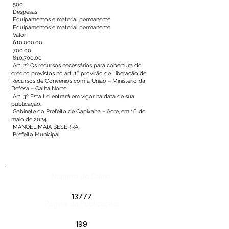
500
Despesas
Equipamentos e material permanente
Equipamentos e material permanente
Valor
610.000,00
700,00
610.700,00
Art. 2º Os recursos necessários para cobertura do
crédito previstos no art. 1º provirão de Liberação de
Recursos de Convênios com a União – Ministério da
Defesa – Calha Norte.
Art. 3º Esta Lei entrará em vigor na data de sua
publicação.
Gabinete do Prefeito de Capixaba – Acre, em 16 de
maio de 2024.
MANOEL MAIA BESERRA
Prefeito Municipal.
Número do Diário:
13777
Página da Publicação:
199