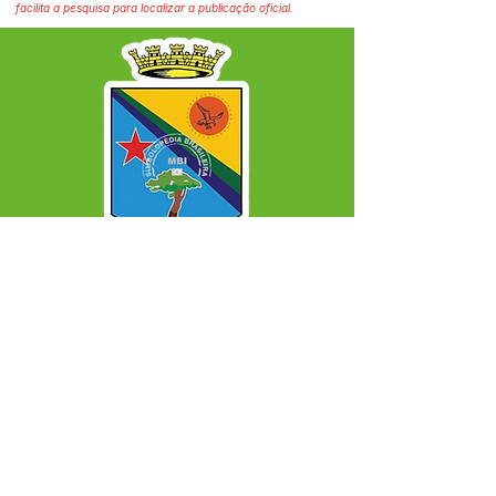
facilita a pesquisa para localizar a publicação oficial.
SERVIÇO DE ATENDIMENTO AO CIDADÃO 
(SIC) E OUVIDORIA
Prefeitura Municipal de Capixaba - 
Estado do Acre
CNPJ 84.306.604/0001-50
ℹ️ Acesso online: 
SIC 
| 
Fale Conosco
 | 
Ouvidoria
|
Mapa do Site