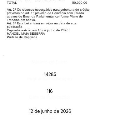
TOTAL
50.000,00
Art. 2º Os recursos necessários para cobertura do crédito
previstos no art. 1º provirão de Convênio com Estado
através de Emenda Parlamentar, conforme Plano de
Trabalho em anexo.
Art. 3º Esta Lei entrará em vigor na data de sua
publicação.
Capixaba – Acre, em 10 de junho de 2026.
MANOEL MAIA BESERRA
Prefeito de Capixaba.
Número do Diário:
14285
Página da Publicação:
116
Data da Publicação:
12 de junho de 2026
Órgão: