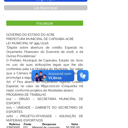
Lei Municipal
Visualizar
GOVERNO DO ESTADO DO ACRE
PREFEITURA MUNICIPAL DE CAPIXABA-ACRE
LEI MUNICIPAL Nº 995/2026.
“Dispõe sobre abertura de crédito Especial no
Orçamento Financeiro do Exercício de 2026, e dá
Outras Providências.”
O Prefeito Municipal de Capixaba, Estado do Acre,
no uso de suas atribuições legais que lhe são
conferidas pela Lei Orgânica do Município, faz saber
que a Câmara Municipal aprovou e ele sanciona e
promulga a seguinte lei.
Art. 1º Fica aberto ao Orçamento Vigente, Crédito
Especial, no valor de R$50.000,00 (Cinquenta mil
reais), conforme projetos de Atividades abaixo:
PROGRAMA DE TRABALHO
012 – ÓRGÃO – SECRETARIA MUNICIPAL DE
ESPORTE
001 – UNIDADE – GABINETE DO SECRETÁRIO DE
ESPORTES
2261 – PROJETO/ATIVIDADE – AQUISIÇÃO DE
MATERIAIS ESPORTIVOS
Rubrica
Fonte
Despesas
Valor
33903000
701
Material de consumo
50.000,00