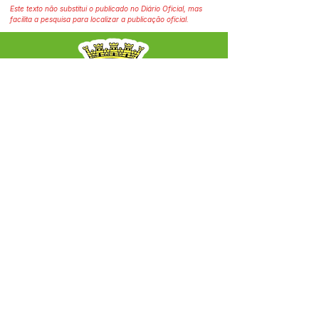
Este texto não substitui o publicado no Diário Oficial, mas
facilita a pesquisa para localizar a publicação oficial.
SERVIÇO DE ATENDIMENTO AO CIDADÃO 
(SIC) E OUVIDORIA
Prefeitura Municipal de Capixaba - 
Estado do Acre
CNPJ 84.306.604/0001-50
ℹ️ Acesso online: 
SIC 
| 
Fale Conosco
 | 