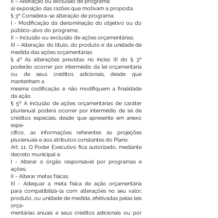
II – Alteração ou exclusão de programa:
a) exposição das razões que motivam a proposta.
§ 3º Considera-se alteração de programa:
I - Modificação da denominação do objetivo ou do
público-alvo do programa;
II – Inclusão ou exclusão de ações orçamentárias;
III – Alteração do título, do produto e da unidade de
medida das ações orçamentárias.
§ 4º As alterações previstas no inciso III do § 3º
poderão ocorrer por intermédio da lei orçamentária
ou de seus créditos adicionais, desde que
mantenham a
mesma codificação e não modifiquem a finalidade
da ação.
§ 5º A inclusão de ações orçamentárias de caráter
plurianual poderá ocorrer por intermédio de lei de
créditos especiais, desde que apresente em anexo
espe-
cífico, as informações referentes às projeções
plurianuais e aos atributos constantes do Plano.
Art. 11. O Poder Executivo fica autorizado, mediante
decreto municipal a:
I - Alterar o órgão responsável por programas e
ações;
II - Alterar metas físicas.
III - Adequar a meta física de ação orçamentária
para compatibilizá-la com alterações no seu valor,
produto, ou unidade de medida, efetivadas pelas leis
orça-
mentárias anuais e seus créditos adicionais ou por