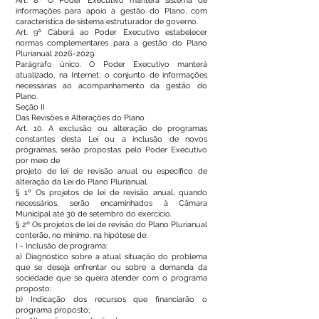
Art. 8º O Poder Executivo manterá sistema de
informações para apoio à gestão do Plano, com
característica de sistema estruturador de governo.
Art. 9º Caberá ao Poder Executivo estabelecer
normas complementares para a gestão do Plano
Plurianual
2026-2029
.
Parágrafo único. O Poder Executivo manterá
atualizado, na Internet, o conjunto de informações
necessárias ao acompanhamento da gestão do
Plano.
Seção II
Das Revisões e Alterações do Plano
Art. 10. A exclusão ou alteração de programas
constantes desta Lei ou a inclusão de novos
programas, serão propostas pelo Poder Executivo
por meio de
projeto de lei de revisão anual ou específico de
alteração da Lei do Plano Plurianual.
§ 1º Os projetos de lei de revisão anual, quando
necessários, serão encaminhados à Câmara
Municipal até 30 de setembro do exercício.
§ 2º Os projetos de lei de revisão do Plano Plurianual
conterão, no mínimo, na hipótese de:
I - Inclusão de programa:
a) Diagnóstico sobre a atual situação do problema
que se deseja enfrentar ou sobre a demanda da
sociedade que se queira atender com o programa
proposto;
b) Indicação dos recursos que financiarão o
programa proposto;