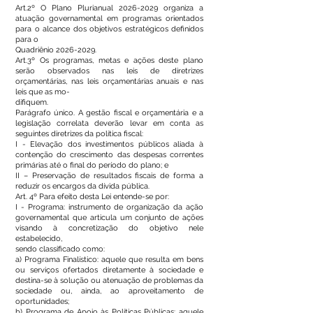
Art.2º O Plano Plurianual
2026-2029
organiza a
atuação governamental em programas orientados
para o alcance dos objetivos estratégicos definidos
para o
Quadriênio
2026-2029
.
Art.3º Os programas, metas e ações deste plano
serão observados nas leis de diretrizes
orçamentárias, nas leis orçamentárias anuais e nas
leis que as mo-
difiquem.
Parágrafo único. A gestão fiscal e orçamentária e a
legislação correlata deverão levar em conta as
seguintes diretrizes da política fiscal:
I - Elevação dos investimentos públicos aliada à
contenção do crescimento das despesas correntes
primárias até o final do período do plano; e
II – Preservação de resultados fiscais de forma a
reduzir os encargos da dívida pública.
Art. 4º Para efeito desta Lei entende-se por:
I - Programa: instrumento de organização da ação
governamental que articula um conjunto de ações
visando à concretização do objetivo nele
estabelecido,
sendo classificado como:
a) Programa Finalístico: aquele que resulta em bens
ou serviços ofertados diretamente à sociedade e
destina-se à solução ou atenuação de problemas da
sociedade ou, ainda, ao aproveitamento de
oportunidades;
b) Programa de Apoio às Políticas Públicas: aquele