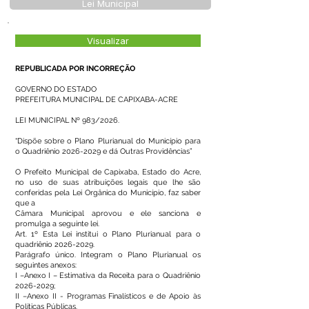
Lei Municipal
Visualizar
REPUBLICADA POR INCORREÇÃO
GOVERNO DO ESTADO
PREFEITURA MUNICIPAL DE CAPIXABA-ACRE
LEI MUNICIPAL Nº 983/2026.
“Dispõe sobre o Plano Plurianual do Município para
o Quadriênio
2026-2029
e dá Outras Providências”
O Prefeito Municipal de Capixaba, Estado do Acre,
no uso de suas atribuições legais que lhe são
conferidas pela Lei Orgânica do Município, faz saber
que a
Câmara Municipal aprovou e ele sanciona e
promulga a seguinte lei.
Art. 1º Esta Lei institui o Plano Plurianual para o
quadriênio
2026-2029
.
Parágrafo único. Integram o Plano Plurianual os
seguintes anexos:
I –Anexo I – Estimativa da Receita para o Quadriênio
2026-2029
;
II –Anexo II - Programas Finalísticos e de Apoio às
Políticas Públicas.