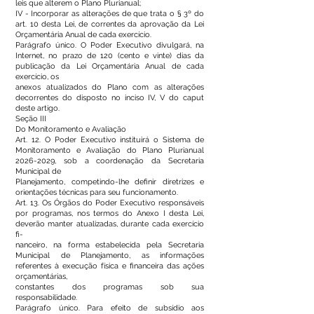
leis que alterem o Plano Plurianual;
IV - Incorporar as alterações de que trata o § 3º do
art. 10 desta Lei, de correntes da aprovação da Lei
Orçamentária Anual de cada exercício.
Parágrafo único. O Poder Executivo divulgará, na
Internet, no prazo de 120 (cento e vinte) dias da
publicação da Lei Orçamentária Anual de cada
exercício, os
anexos atualizados do Plano com as alterações
decorrentes do disposto no inciso IV, V do caput
deste artigo.
Seção III
Do Monitoramento e Avaliação
Art. 12. O Poder Executivo instituirá o Sistema de
Monitoramento e Avaliação do Plano Plurianual
2026-2029
, sob a coordenação da Secretaria
Municipal de
Planejamento, competindo-lhe definir diretrizes e
orientações técnicas para seu funcionamento.
Art. 13. Os Órgãos do Poder Executivo responsáveis
por programas, nos termos do Anexo I desta Lei,
deverão manter atualizadas, durante cada exercício
fi-
nanceiro, na forma estabelecida pela Secretaria
Municipal de Planejamento, as informações
referentes à execução física e financeira das ações
orçamentárias,
constantes dos programas sob sua
responsabilidade.
Parágrafo único. Para efeito de subsídio aos