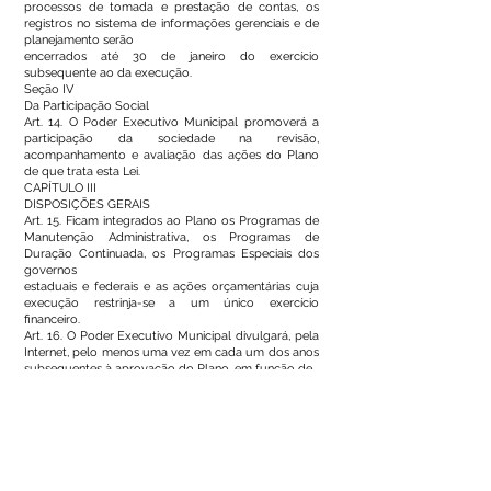
processos de tomada e prestação de contas, os
registros no sistema de informações gerenciais e de
planejamento serão
encerrados até 30 de janeiro do exercício
subsequente ao da execução.
Seção IV
Da Participação Social
Art. 14. O Poder Executivo Municipal promoverá a
participação da sociedade na revisão,
acompanhamento e avaliação das ações do Plano
de que trata esta Lei.
CAPÍTULO III
DISPOSIÇÕES GERAIS
Art. 15. Ficam integrados ao Plano os Programas de
Manutenção Administrativa, os Programas de
Duração Continuada, os Programas Especiais dos
governos
estaduais e federais e as ações orçamentárias cuja
execução restrinja-se a um único exercício
financeiro.
Art. 16. O Poder Executivo Municipal divulgará, pela
Internet, pelo menos uma vez em cada um dos anos
subsequentes à aprovação do Plano, em função de
alterações ocorridas:
I –Texto atualizado da Lei do Plano Plurianual;
II – Anexos atualizados incluindo a discriminação das
ações.
Art. 17. – O Município deverá criar a Agenda
Transversal para promoção e a garantia de direitos
de crianças e adolescentes.