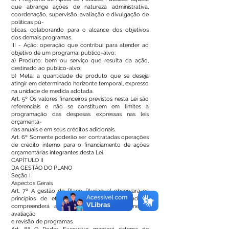
que abrange ações de natureza administrativa,
coordenação, supervisão, avaliação e divulgação de
políticas pú-
blicas, colaborando para o alcance dos objetivos
dos demais programas.
III - Ação: operação que contribui para atender ao
objetivo de um programa; público-alvo;
a) Produto: bem ou serviço que resulta da ação,
destinado ao público-alvo;
b) Meta: a quantidade de produto que se deseja
atingir em determinado horizonte temporal, expresso
na unidade de medida adotada.
Art. 5º Os valores financeiros previstos nesta Lei são
referenciais e não se constituem em limites à
programação das despesas expressas nas leis
orçamentá-
rias anuais e em seus créditos adicionais.
Art. 6º Somente poderão ser contratadas operações
de crédito interno para o financiamento de ações
orçamentárias integrantes desta Lei.
CAPÍTULO II
DA GESTÃO DO PLANO
Seção I
Aspectos Gerais
Art. 7º A gestão do Plano Plurianual observará os
princípios de eficiência, eficácia e efetividade e
compreenderá a implementação, monitoramento,
avaliação
e revisão de programas.