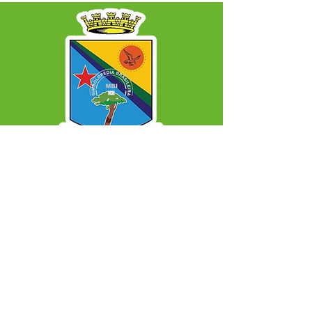
SERVIÇO DE ATENDIMENTO AO CIDADÃO 
(SIC) E OUVIDORIA
Prefeitura Municipal de Capixaba - 
Estado do Acre
CNPJ 84.306.604/0001-50
ℹ️ Acesso online: 
SIC 
| 
Fale Conosco
 | 
Ouvidoria
|
Mapa do Site