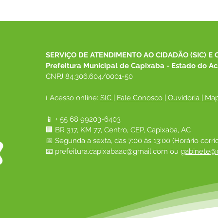
SERVIÇO DE ATENDIMENTO AO CIDADÃO (SIC) E 
Prefeitura Municipal de Capixaba - Estado do Ac
CNPJ 84.306.604/0001-50
ℹ️ Acesso online: 
SIC 
| 
Fale Conosco
 | 
Ouvidoria
|
Map
📱 + 55 68 99203-6403
🏢 BR 317, KM 77, Centro, CEP, Capixaba, AC
📅 Segunda a sexta, das 7:00 às 13:00 (Horário corri
📧 
prefeitura.capixabaac@gmail.com
 ou
gabinete@c