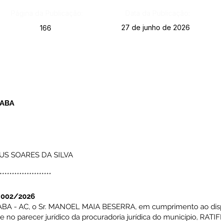
Página da Publicação:
Data da Publicação:
27 de junho de 2026
166
XABA
US SOARES DA SILVA
*********************
º002/2026
A - AC, o Sr. MANOEL MAIA BESERRA, em cumprimento ao dispo
se no parecer jurídico da procuradoria jurídica do município, R