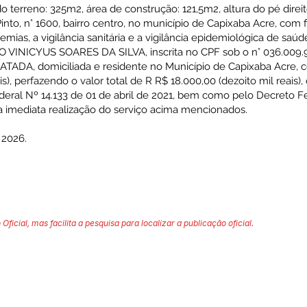
terreno: 325m2, área de construção: 121,5m2, altura do pé direito
o, n° 1600, bairro centro, no município de Capixaba Acre, com f
as, a vigilância sanitária e a vigilância epidemiológica de saú
VINICYUS SOARES DA SILVA, inscrita no CPF sob o n° 036.009.9
DA, domiciliada e residente no Município de Capixaba Acre, 
is), perfazendo o valor total de R R$ 18.000,00 (dezoito mil reai
ederal Nº 14.133 de 01 de abril de 2021, bem como pelo Decreto Fe
 a imediata realização do serviço acima mencionados.
 2026.
 Oficial, mas facilita a pesquisa para localizar a publicação oficial.