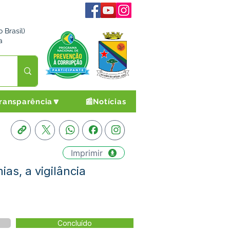
 Brasil)
a
ransparência🔽
📰Notícias
Imprimir
as, a vigilância
Concluído