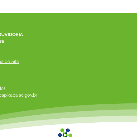
OUVIDORIA
re
a do Site
do)
apixaba.ac.gov.br
 ​