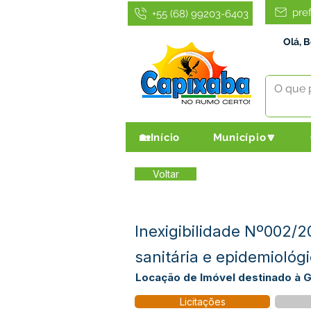
pre
+55 (68) 99203-6403
Olá, 
🏡Início
Município🔽
Voltar
Inexigibilidade Nº002/2
sanitária e epidemiológ
Locação de Imóvel destinado à Ge
Licitações