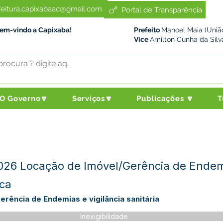
feitura.capixabaac@gmail.com
Portal de Transparência
Bem-vindo a Capixaba!
Prefeito
Manoel Maia (União
Vice
Amilton Cunha da Silv
O Governo🔽
Serviços🔽
Publicações 🔽
T
026 Locação de Imóvel/Gerência de Endemi
ica
rência de Endemias e vigilância sanitária
Inexigibilidade