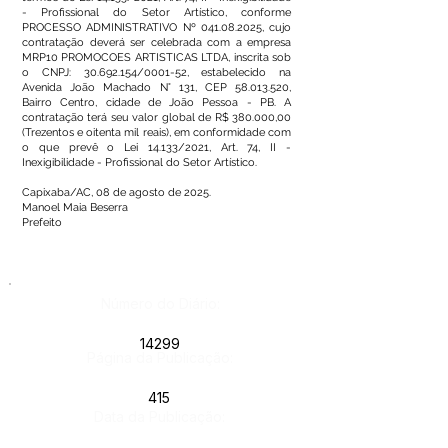
- Profissional do Setor Artístico, conforme
PROCESSO ADMINISTRATIVO Nº
041.08.2025
, cujo
contratação deverá ser celebrada com a empresa
MRP10 PROMOCOES ARTISTICAS LTDA, inscrita sob
o CNPJ:
30.692.154
/0001-52, estabelecido na
Avenida João Machado N° 131, CEP
58.013.520
,
Bairro Centro, cidade de João Pessoa - PB. A
contratação terá seu valor global de R$ 380.000,00
(Trezentos e oitenta mil reais), em conformidade com
o que prevê o Lei 14.133/2021, Art. 74, II -
Inexigibilidade - Profissional do Setor Artístico.
Capixaba/AC, 08 de agosto de 2025.
Manoel Maia Beserra
Prefeito
Número do Diário:
14299
Página da Publicação:
415
Data da Publicação: