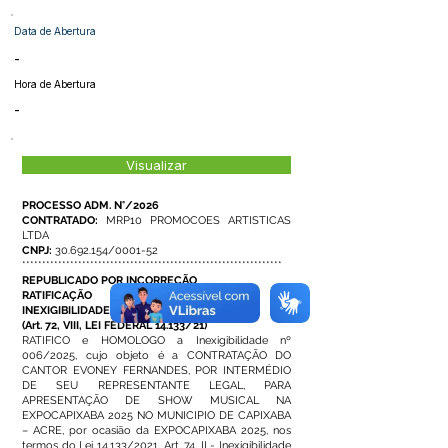
Data de Abertura
-
Hora de Abertura
-
Visualizar
PROCESSO ADM. N°/2026
CONTRATADO:
MRP10 PROMOCOES ARTISTICAS
LTDA
CNPJ:
30.692.154
/0001-52
*****************************************************************
REPUBLICADO POR INCORREÇÃO
RATIFICAÇÃO E HOMOLOGAÇÃO DE
INEXIGIBILIDADE DE LICITAÇÃO
(Art. 72, VIII, LEI FEDERAL 14.133/21)
RATIFICO e HOMOLOGO a Inexigibilidade nº
006/2025, cujo objeto é a CONTRATAÇÃO DO
CANTOR EVONEY FERNANDES, POR INTERMÉDIO
DE SEU REPRESENTANTE LEGAL, PARA
APRESENTAÇÃO DE SHOW MUSICAL NA
EXPOCAPIXABA 2025 NO MUNICIPIO DE CAPIXABA
– ACRE, por ocasião da EXPOCAPIXABA 2025, nos
termos do Lei 14.133/2021, Art. 74, II - Inexigibilidade