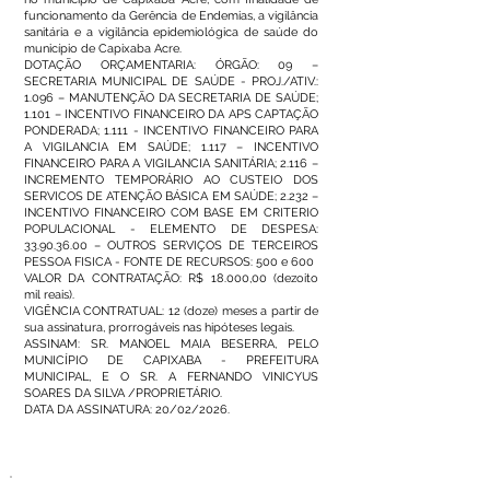
funcionamento da Gerência de Endemias, a vigilância
sanitária e a vigilância epidemiológica de saúde do
município de Capixaba Acre.
DOTAÇÃO ORÇAMENTARIA: ÓRGÃO: 09 –
SECRETARIA MUNICIPAL DE SAÚDE - PROJ./ATIV.:
1.096 – MANUTENÇÃO DA SECRETARIA DE SAÚDE;
1.101 – INCENTIVO FINANCEIRO DA APS CAPTAÇÃO
PONDERADA; 1.111 - INCENTIVO FINANCEIRO PARA
A VIGILANCIA EM SAÚDE; 1.117 – INCENTIVO
FINANCEIRO PARA A VIGILANCIA SANITÁRIA; 2.116 –
INCREMENTO TEMPORÁRIO AO CUSTEIO DOS
SERVICOS DE ATENÇÃO BÁSICA EM SAÚDE; 2.232 –
INCENTIVO FINANCEIRO COM BASE EM CRITERIO
POPULACIONAL - ELEMENTO DE DESPESA:
33.90.36.00
– OUTROS SERVIÇOS DE TERCEIROS
PESSOA FISICA - FONTE DE RECURSOS: 500 e 600
VALOR DA CONTRATAÇÃO: R$ 18.000,00 (dezoito
mil reais).
VIGÊNCIA CONTRATUAL: 12 (doze) meses a partir de
sua assinatura, prorrogáveis nas hipóteses legais.
ASSINAM: SR. MANOEL MAIA BESERRA, PELO
MUNICÍPIO DE CAPIXABA - PREFEITURA
MUNICIPAL, E O SR. A FERNANDO VINICYUS
SOARES DA SILVA /PROPRIETÁRIO.
DATA DA ASSINATURA: 20/02/2026.