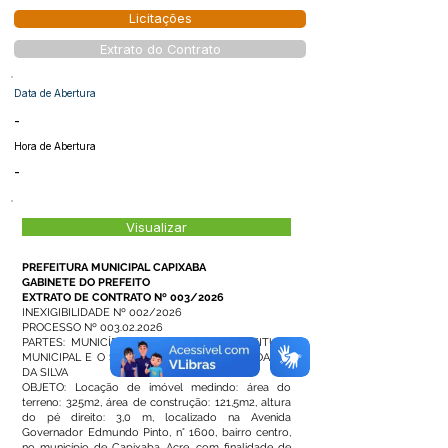
Licitações
Extrato do Contrato
Data de Abertura
-
Hora de Abertura
-
Visualizar
PREFEITURA MUNICIPAL CAPIXABA
GABINETE DO PREFEITO
EXTRATO DE CONTRATO Nº 003/2026
INEXIGIBILIDADE Nº 002/2026
PROCESSO Nº
003.02.2026
PARTES: MUNICÍPIO DE CAPIXABA - PREFEITURA
MUNICIPAL E O SR. FERNANDO VINICYUS SOARES
DA SILVA
OBJETO: Locação de imóvel medindo: área do
terreno: 325m2, área de construção: 121,5m2, altura
do pé direito: 3,0 m, localizado na Avenida
Governador Edmundo Pinto, n° 1600, bairro centro,
no município de Capixaba Acre, com finalidade de