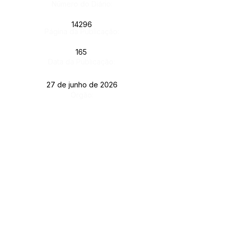
Número do Diário:
14296
Página da Publicação:
165
Data da Publicação:
27 de junho de 2026
Órgão:
Este texto não substitui o publicado no Diário Oficial, mas
facilita a pesquisa para localizar a publicação oficial.