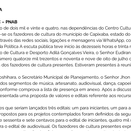
A
 – PNAB
 de dois mil e vinte e quatro, nas dependências do Centro Cultu
m-se os fazedores de cultura do município de Capixaba, estado do
ravés das redes sociais, ligações e mensagens via WhatsApp, co
da Política A escuta pública teve início às dezesseis horas e trint
 de Cultura e Desporto Adilá Gonçalves Vieira, o Senhor Eudiran 
mero quatorze mil trezentos e noventa e nove de oito de julho de
s dos fazedores de cultura presentes. Estiveram presentes à reun
oshihara, o Secretário Municipal de Planejamento, o Senhor Jhon
 dos segmentos de música, artesanato, audiovisual, dança, capoeira
s conforme comprova a lista de presença em anexo. Após a discus
resentada uma proposta de valores e editais referente aos recurs
es que seriam lançados três editais: um para iniciantes, um para a
propostos para os projetos contemplados foram definidos da segui
sessenta e sete centavos para o edital de iniciantes, quatro mil r
para o edital de audiovisual. Os fazedores de cultura presentes ex