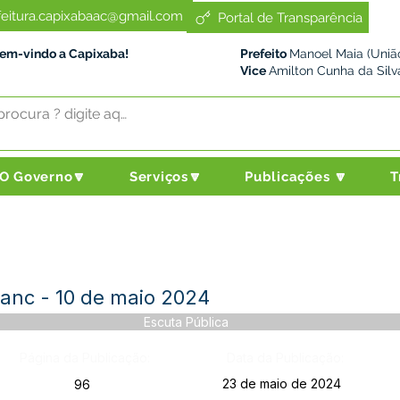
feitura.capixabaac@gmail.com
Portal de Transparência
Bem-vindo a Capixaba!
Prefeito
Manoel Maia (União
Vice
Amilton Cunha da Silv
O Governo🔽
Serviços🔽
Publicações 🔽
T
Blanc - 10 de maio 2024
Escuta Pública
Página da Publicação:
Data da Publicação:
23 de maio de 2024
96