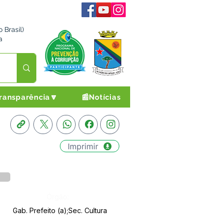
 Brasil)
a
ransparência🔽
📰Notícias
Imprimir
Órgão:
Gab. Prefeito (a);Sec. Cultura