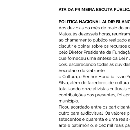
ATA DA PRIMEIRA ESCUTA PÚBLIC
POLITICA NACIONAL ALDIR BLANC
Aos dez dias do mês de maio do ano
Matos, às dezesseis horas, reunira
ao chamamento público realizado at
discutir e opinar sobre os recursos 
pelo Diretor Presidente da Fundação
que forneceu uma síntese da Lei nú
dois, esclarecendo todas as dúvida
Secretário de Gabinete
e Cultura, o Senhor Honório Issáo Y
Silva, além de fazedores de cultura
totalizando onze ativistas culturai
contribuições dos presentes, foi ap
município.
Ficou acordado entre os participant
outro para audiovisual. Os valores 
setecentos e quarenta e uma reais e 
arte e patrimônio, e dez mil reais 