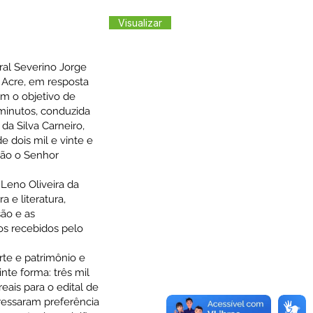
Visualizar
ral Severino Jorge
 Acre, em resposta
m o objetivo de
a minutos, conduzida
da Silva Carneiro,
 dois mil e vinte e
ião o Senhor
 Leno Oliveira da
 e literatura,
são e as
os recebidos pelo
rte e patrimônio e
nte forma: três mil
eais para o edital de
pressaram preferência