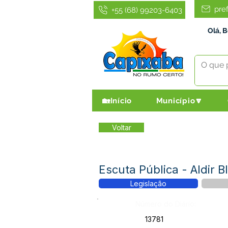
pre
+55 (68) 99203-6403
Olá, 
🏡Início
Município🔽
Voltar
Escuta Pública - Aldir 
Legislação
Número do Diário:
13781