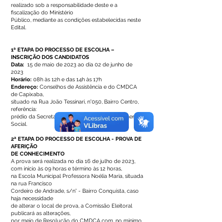
realizado sob a responsabilidade deste e a
fiscalização do Ministério
Público, mediante as condições estabelecidas neste
Edital.
1ª ETAPA DO PROCESSO DE ESCOLHA –
INSCRIÇÃO DOS CANDIDATOS
Data:
15 de maio de 2023 ao dia 02 de junho de
2023
Horário:
08h às 12h e das 14h às 17h
Endereço:
Conselhos de Assistência e do CMDCA
de Capixaba,
situado na Rua João Tessinari, n°050, Bairro Centro,
referência:
prédio da Secretaria Municipal de Desenvolvimento
Social.
2ª ETAPA DO PROCESSO DE ESCOLHA - PROVA DE
AFERIÇÃO
DE CONHECIMENTO
A prova será realizada no dia 16 de julho de 2023,
com início às 09 horas e término às 12 horas,
na Escola Municipal Professora Noélia Maria, situada
na rua Francisco
Cordeiro de Andrade, s/n° - Bairro Conquista, caso
haja necessidade
de alterar o local de prova, a Comissão Eleitoral
publicará as alterações,
por meio de Resolução do CMDCA com, no mínimo,