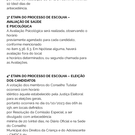
10 (dez) dias de
antecedência.
3ª ETAPA DO PROCESSO DE ESCOLHA –
AVALIAÇÃO DE SAÚDE
E PSICOLÓGICA
A Avaliação Psicológica será realizada, observando o
horário
previamente agendado para cada candidato,
conforme mencionado
no item 5.36. 6.3. Em hipótese alguma, haverá
avaliação fora do local
e horários determinados, ou segunda chamada para
as Avaliações.
4ª ETAPA DO PROCESSO DE ESCOLHA – ELEIÇÃO
DOS CANDIDATOS
A votação dos membros do Conselho Tutelar
ocorrerá com horário
idêntico àquele estabelecido pela Justiça Eleitoral
para as eleições gerais,
portanto ocorrerá no dia 01/10/2023 das 06h às
15h, em locais definidos
por Resolução da Comissão Especial, a ser
divulgado com antecedência
mínima de 20 (vinte) dias, no Diário Oficial e na Sede
do Conselho
Municipal dos Direitos da Criança e do Adolescente
– CMDCA de