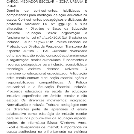
CARGO: MEDIADOR ESCOLAR – ZONA URBANA E
RURAL
Domínio de conhecimentos, habilidades e
competências para mediação da ação educativa na
escola. Conhecimentos pedagógicos e didáticos do
professor mediador. Lei n.º 9394/96 e suas
alterações - Diretrizes e Bases da Educação
Nacional; Educação Básica: organização e
funcionamento. Lei n.º 13.146/2015 (Lei Brasileira de
Inclusão). Lei n.º 12.764/2012 (Política Nacional de
Proteção dos Direitos da Pessoa com Transtorno do
Espectro Autista - TEA). Currículo: diversidade
cultural e inclusão social; concepções; planejamento
e organização; teorias curriculares. Fundamentos e
recursos pedagógicos para inclusão: acessibilidade,
tecnologia assistiva, desenho universal. O
atendimento educacional especializado. Articulação
entre escola comum e educação especial: ações e
responsabilidades compartilhadas. A Política
educacional e a Educação Especial. Inclusão.
Processos educativos na escola de educação
inclusiva: experiências em âmbito escolar e não
escolar. Os diferentes movimentos: integração,
Normatização e Inclusão. Trabalho pedagógico com
os diferentes perfis de aprendizes. O ensino
colaborativo como estratégia de inclusão escolar
para os alunos público-alvo da educação especial.
Noções de Informática Básica: Windows, Word,
Excel e Navegadores de Internet; A importância da
escuta acolhedora no enfrentamento da violência