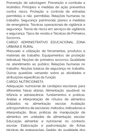
Prevenção de sabotagem. Prevenção e combate a
incêndios. Princípios e medidas de ação preventiva
contra riscos. Proteção e controle de entradas
permitidas e não permitidas. Relações humanas no
trabalho. Segurança patrimonial; planos e medidas
de emergência. Técnicas operacionais de vigilância e
segurança. Teoria de riscos em serviços de vigilância
e segurança. Tipos de revista e Técnicas de Primeiros
Socorros.
CARGO: ADMINISTRATIVO EDUCACIONAL ZONA
URBANA E RURAL
Manuseio e utilização de ferramentas, produtos e
materiais de trabalho; Equipamentos de proteção
individual; Noções de primeiros socorros; Qualidade
no atendimento ao público; Relações humanas no
trabalho; Noções básicas de segurança no trabalho.
Outras questões versando sobre as atividades e
atribuições específicas da função
CARGO: NUTRICIONISTA
Adequação nutricional de cardápios escolares para
diferentes faixas etárias. Alimentação saudável na
infância e adolescência: fundamentos e práticas.
Análise e interpretação de rótulos de alimentos
utilizados na alimentação escolar. Avaliação
antropométrica de escolares: métodos, indicadores e
interpretação. Boas práticas de manipulação de
alimentos em unidades de alimentação escolar.
Educação alimentar e nutricional no contexto
escolar. Elaboração e padronização de fichas
técnicas de preparações. Gestão da qualidade dos