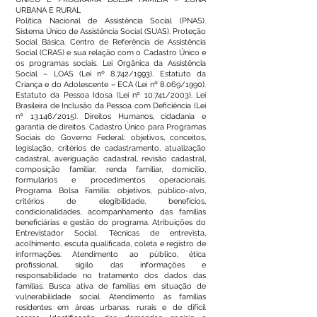
URBANA E RURAL
Política Nacional de Assistência Social (PNAS).
Sistema Único de Assistência Social (SUAS). Proteção
Social Básica. Centro de Referência de Assistência
Social (CRAS) e sua relação com o Cadastro Único e
os programas sociais. Lei Orgânica da Assistência
Social – LOAS (Lei nº 8.742/1993). Estatuto da
Criança e do Adolescente – ECA (Lei nº 8.069/1990).
Estatuto da Pessoa Idosa (Lei nº 10.741/2003). Lei
Brasileira de Inclusão da Pessoa com Deficiência (Lei
nº 13.146/2015). Direitos Humanos, cidadania e
garantia de direitos. Cadastro Único para Programas
Sociais do Governo Federal: objetivos, conceitos,
legislação, critérios de cadastramento, atualização
cadastral, averiguação cadastral, revisão cadastral,
composição familiar, renda familiar, domicílio,
formulários e procedimentos operacionais.
Programa Bolsa Família: objetivos, público-alvo,
critérios de elegibilidade, benefícios,
condicionalidades, acompanhamento das famílias
beneficiárias e gestão do programa. Atribuições do
Entrevistador Social. Técnicas de entrevista,
acolhimento, escuta qualificada, coleta e registro de
informações. Atendimento ao público, ética
profissional, sigilo das informações e
responsabilidade no tratamento dos dados das
famílias. Busca ativa de famílias em situação de
vulnerabilidade social. Atendimento às famílias
residentes em áreas urbanas, rurais e de difícil