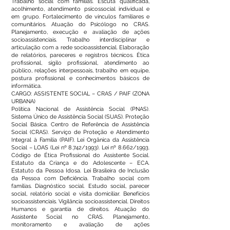
Trabalho social com famílias. Escuta qualificada,
acolhimento, atendimento psicossocial individual e
em grupo. Fortalecimento de vínculos familiares e
comunitários. Atuação do Psicólogo no CRAS.
Planejamento, execução e avaliação de ações
socioassistenciais. Trabalho interdisciplinar e
articulação com a rede socioassistencial. Elaboração
de relatórios, pareceres e registros técnicos. Ética
profissional, sigilo profissional, atendimento ao
público, relações interpessoais, trabalho em equipe,
postura profissional e conhecimentos básicos de
informática.
CARGO: ASSISTENTE SOCIAL – CRAS / PAIF (ZONA
URBANA)
Política Nacional de Assistência Social (PNAS).
Sistema Único de Assistência Social (SUAS). Proteção
Social Básica. Centro de Referência de Assistência
Social (CRAS). Serviço de Proteção e Atendimento
Integral à Família (PAIF). Lei Orgânica da Assistência
Social – LOAS (Lei nº 8.742/1993). Lei nº 8.662/1993.
Código de Ética Profissional do Assistente Social.
Estatuto da Criança e do Adolescente – ECA.
Estatuto da Pessoa Idosa. Lei Brasileira de Inclusão
da Pessoa com Deficiência. Trabalho social com
famílias. Diagnóstico social. Estudo social, parecer
social, relatório social e visita domiciliar. Benefícios
socioassistenciais. Vigilância socioassistencial. Direitos
Humanos e garantia de direitos. Atuação do
Assistente Social no CRAS. Planejamento,
monitoramento e avaliação de ações