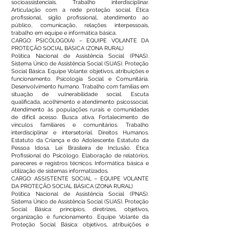
socioassistenciais. Trabalho interdisciplinar.
Articulação com a rede proteção social. Ética
profissional, sigilo profissional, atendimento ao
público, comunicação, relações interpessoais,
trabalho em equipe e informática básica.
CARGO: PSICÓLOGO(A) – EQUIPE VOLANTE DA
PROTEÇÃO SOCIAL BÁSICA (ZONA RURAL)
Política Nacional de Assistência Social (PNAS).
Sistema Único de Assistência Social (SUAS). Proteção
Social Básica. Equipe Volante: objetivos, atribuições e
funcionamento. Psicologia Social e Comunitária.
Desenvolvimento humano. Trabalho com famílias em
situação de vulnerabilidade social. Escuta
qualificada, acolhimento e atendimento psicossocial.
Atendimento às populações rurais e comunidades
de difícil acesso. Busca ativa. Fortalecimento de
vínculos familiares e comunitários. Trabalho
interdisciplinar e intersetorial. Direitos Humanos.
Estatuto da Criança e do Adolescente. Estatuto da
Pessoa Idosa. Lei Brasileira de Inclusão. Ética
Profissional do Psicólogo. Elaboração de relatórios,
pareceres e registros técnicos. Informática básica e
utilização de sistemas informatizados.
CARGO: ASSISTENTE SOCIAL – EQUIPE VOLANTE
DA PROTEÇÃO SOCIAL BÁSICA (ZONA RURAL)
Política Nacional de Assistência Social (PNAS).
Sistema Único de Assistência Social (SUAS). Proteção
Social Básica: princípios, diretrizes, objetivos,
organização e funcionamento. Equipe Volante da
Proteção Social Básica: objetivos, atribuições e