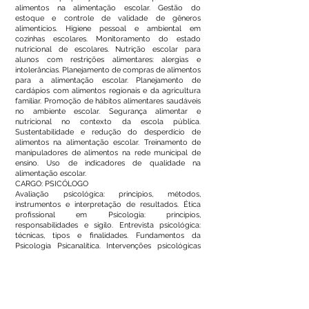
alimentos na alimentação escolar. Gestão do
estoque e controle de validade de gêneros
alimentícios. Higiene pessoal e ambiental em
cozinhas escolares. Monitoramento do estado
nutricional de escolares. Nutrição escolar para
alunos com restrições alimentares: alergias e
intolerâncias. Planejamento de compras de alimentos
para a alimentação escolar. Planejamento de
cardápios com alimentos regionais e da agricultura
familiar. Promoção de hábitos alimentares saudáveis
no ambiente escolar. Segurança alimentar e
nutricional no contexto da escola pública.
Sustentabilidade e redução do desperdício de
alimentos na alimentação escolar. Treinamento de
manipuladores de alimentos na rede municipal de
ensino. Uso de indicadores de qualidade na
alimentação escolar.
CARGO: PSICÓLOGO
Avaliação psicológica: princípios, métodos,
instrumentos e interpretação de resultados. Ética
profissional em Psicologia: princípios,
responsabilidades e sigilo. Entrevista psicológica:
técnicas, tipos e finalidades. Fundamentos da
Psicologia Psicanalítica. Intervenções psicológicas
individuais e em grupo. Mecanismos de defesa do
ego. Processos psicológicos básicos: percepção,
atenção, memória, linguagem e pensamento.
Psicologia do desenvolvimento infantil. Psicologia
social: grupos, identidade, relações interpessoais e
processos sociais. Técnicas de intervenção em crises