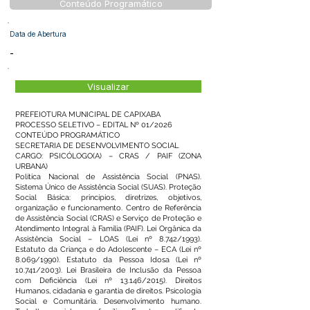
Conteúdo Programático
Data de Abertura
-
Visualizar
PREFEIOTURA MUNICIPAL DE CAPIXABA
PROCESSO SELETIVO – EDITAL Nº 01/2026
CONTEÚDO PROGRAMÁTICO
SECRETARIA DE DESENVOLVIMENTO SOCIAL
CARGO: PSICÓLOGO(A) – CRAS / PAIF (ZONA
URBANA)
Política Nacional de Assistência Social (PNAS).
Sistema Único de Assistência Social (SUAS). Proteção
Social Básica: princípios, diretrizes, objetivos,
organização e funcionamento. Centro de Referência
de Assistência Social (CRAS) e Serviço de Proteção e
Atendimento Integral à Família (PAIF). Lei Orgânica da
Assistência Social – LOAS (Lei nº 8.742/1993).
Estatuto da Criança e do Adolescente – ECA (Lei nº
8.069/1990). Estatuto da Pessoa Idosa (Lei nº
10.741/2003). Lei Brasileira de Inclusão da Pessoa
com Deficiência (Lei nº 13.146/2015). Direitos
Humanos, cidadania e garantia de direitos. Psicologia
Social e Comunitária. Desenvolvimento humano.