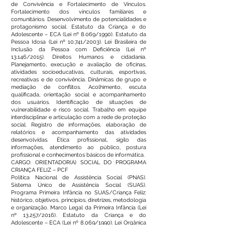
de Convivência e Fortalecimento de Vínculos.
Fortalecimento dos vínculos familiares e
comunitários. Desenvolvimento de potencialidades e
protagonismo social. Estatuto da Criança e do
Adolescente – ECA (Lei nº 8.069/1990). Estatuto da
Pessoa Idosa (Lei nº 10.741/2003). Lei Brasileira de
Inclusão da Pessoa com Deficiência (Lei nº
13.146/2015). Direitos Humanos e cidadania.
Planejamento, execução e avaliação de oficinas,
atividades socioeducativas, culturais, esportivas,
recreativas e de convivência. Dinâmicas de grupo e
mediação de conflitos. Acolhimento, escuta
qualificada, orientação social e acompanhamento
dos usuários. Identificação de situações de
vulnerabilidade e risco social. Trabalho em equipe
interdisciplinar e articulação com a rede de proteção
social. Registro de informações, elaboração de
relatórios e acompanhamento das atividades
desenvolvidas. Ética profissional, sigilo das
informações, atendimento ao público, postura
profissional e conhecimentos básicos de informática.
CARGO: ORIENTADOR(A) SOCIAL DO PROGRAMA
CRIANÇA FELIZ – PCF
Política Nacional de Assistência Social (PNAS).
Sistema Único de Assistência Social (SUAS).
Programa Primeira Infância no SUAS/Criança Feliz:
histórico, objetivos, princípios, diretrizes, metodologia
e organização. Marco Legal da Primeira Infância (Lei
nº 13.257/2016). Estatuto da Criança e do
Adolescente – ECA (Lei nº 8.069/1990). Lei Orgânica