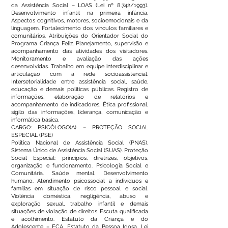
da Assistência Social – LOAS (Lei nº 8.742/1993).
Desenvolvimento infantil na primeira infância.
Aspectos cognitivos, motores, socioemocionais e da
linguagem. Fortalecimento dos vínculos familiares e
comunitários. Atribuições do Orientador Social do
Programa Criança Feliz. Planejamento, supervisão e
acompanhamento das atividades dos visitadores.
Monitoramento e avaliação das ações
desenvolvidas. Trabalho em equipe interdisciplinar e
articulação com a rede socioassistencial.
Intersetorialidade entre assistência social, saúde,
educação e demais políticas públicas. Registro de
informações, elaboração de relatórios e
acompanhamento de indicadores. Ética profissional,
sigilo das informações, liderança, comunicação e
informática básica.
CARGO: PSICÓLOGO(A) – PROTEÇÃO SOCIAL
ESPECIAL (PSE)
Política Nacional de Assistência Social (PNAS).
Sistema Único de Assistência Social (SUAS). Proteção
Social Especial: princípios, diretrizes, objetivos,
organização e funcionamento. Psicologia Social e
Comunitária. Saúde mental. Desenvolvimento
humano. Atendimento psicossocial a indivíduos e
famílias em situação de risco pessoal e social.
Violência doméstica, negligência, abuso e
exploração sexual, trabalho infantil e demais
situações de violação de direitos. Escuta qualificada
e acolhimento. Estatuto da Criança e do
Adolescente – ECA. Estatuto da Pessoa Idosa. Lei