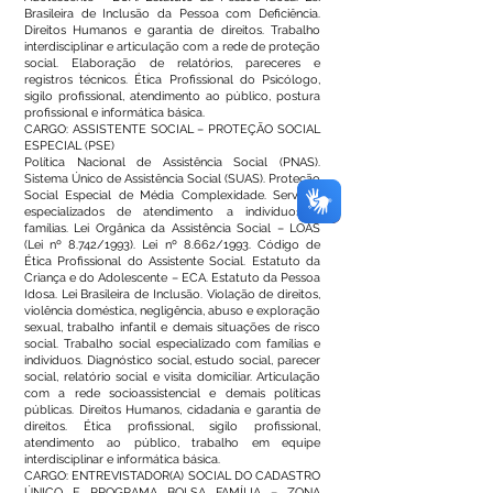
Brasileira de Inclusão da Pessoa com Deficiência.
Direitos Humanos e garantia de direitos. Trabalho
interdisciplinar e articulação com a rede de proteção
social. Elaboração de relatórios, pareceres e
registros técnicos. Ética Profissional do Psicólogo,
sigilo profissional, atendimento ao público, postura
profissional e informática básica.
CARGO: ASSISTENTE SOCIAL – PROTEÇÃO SOCIAL
ESPECIAL (PSE)
Política Nacional de Assistência Social (PNAS).
Sistema Único de Assistência Social (SUAS). Proteção
Social Especial de Média Complexidade. Serviços
especializados de atendimento a indivíduos e
famílias. Lei Orgânica da Assistência Social – LOAS
(Lei nº 8.742/1993). Lei nº 8.662/1993. Código de
Ética Profissional do Assistente Social. Estatuto da
Criança e do Adolescente – ECA. Estatuto da Pessoa
Idosa. Lei Brasileira de Inclusão. Violação de direitos,
violência doméstica, negligência, abuso e exploração
sexual, trabalho infantil e demais situações de risco
social. Trabalho social especializado com famílias e
indivíduos. Diagnóstico social, estudo social, parecer
social, relatório social e visita domiciliar. Articulação
com a rede socioassistencial e demais políticas
públicas. Direitos Humanos, cidadania e garantia de
direitos. Ética profissional, sigilo profissional,
atendimento ao público, trabalho em equipe
interdisciplinar e informática básica.
CARGO: ENTREVISTADOR(A) SOCIAL DO CADASTRO
ÚNICO E PROGRAMA BOLSA FAMÍLIA – ZONA