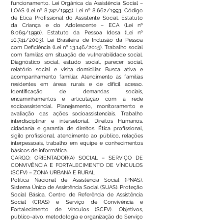
funcionamento. Lei Orgânica da Assistência Social –
LOAS (Lei nº 8.742/1993). Lei nº 8.662/1993. Código
de Ética Profissional do Assistente Social. Estatuto
da Criança e do Adolescente – ECA (Lei nº
8.069/1990). Estatuto da Pessoa Idosa (Lei nº
10.741/2003). Lei Brasileira de Inclusão da Pessoa
com Deficiência (Lei nº 13.146/2015). Trabalho social
com famílias em situação de vulnerabilidade social.
Diagnóstico social, estudo social, parecer social,
relatório social e visita domiciliar. Busca ativa e
acompanhamento familiar. Atendimento às famílias
residentes em áreas rurais e de difícil acesso.
Identificação de demandas sociais,
encaminhamentos e articulação com a rede
socioassistencial. Planejamento, monitoramento e
avaliação das ações socioassistenciais. Trabalho
interdisciplinar e intersetorial. Direitos Humanos,
cidadania e garantia de direitos. Ética profissional,
sigilo profissional, atendimento ao público, relações
interpessoais, trabalho em equipe e conhecimentos
básicos de informática.
CARGO: ORIENTADOR(A) SOCIAL – SERVIÇO DE
CONVIVÊNCIA E FORTALECIMENTO DE VÍNCULOS
(SCFV) – ZONA URBANA E RURAL
Política Nacional de Assistência Social (PNAS).
Sistema Único de Assistência Social (SUAS). Proteção
Social Básica. Centro de Referência de Assistência
Social (CRAS) e Serviço de Convivência e
Fortalecimento de Vínculos (SCFV). Objetivos,
público-alvo, metodologia e organização do Serviço