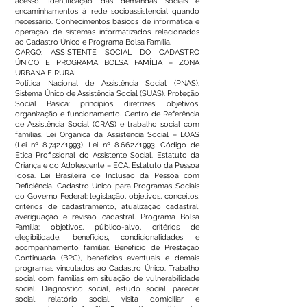
acesso. Identificação das demandas sociais e
encaminhamentos à rede socioassistencial quando
necessário. Conhecimentos básicos de informática e
operação de sistemas informatizados relacionados
ao Cadastro Único e Programa Bolsa Família.
CARGO: ASSISTENTE SOCIAL DO CADASTRO
ÚNICO E PROGRAMA BOLSA FAMÍLIA – ZONA
URBANA E RURAL
Política Nacional de Assistência Social (PNAS).
Sistema Único de Assistência Social (SUAS). Proteção
Social Básica: princípios, diretrizes, objetivos,
organização e funcionamento. Centro de Referência
de Assistência Social (CRAS) e trabalho social com
famílias. Lei Orgânica da Assistência Social – LOAS
(Lei nº 8.742/1993). Lei nº 8.662/1993. Código de
Ética Profissional do Assistente Social. Estatuto da
Criança e do Adolescente – ECA. Estatuto da Pessoa
Idosa. Lei Brasileira de Inclusão da Pessoa com
Deficiência. Cadastro Único para Programas Sociais
do Governo Federal: legislação, objetivos, conceitos,
critérios de cadastramento, atualização cadastral,
averiguação e revisão cadastral. Programa Bolsa
Família: objetivos, público-alvo, critérios de
elegibilidade, benefícios, condicionalidades e
acompanhamento familiar. Benefício de Prestação
Continuada (BPC), benefícios eventuais e demais
programas vinculados ao Cadastro Único. Trabalho
social com famílias em situação de vulnerabilidade
social. Diagnóstico social, estudo social, parecer
social, relatório social, visita domiciliar e