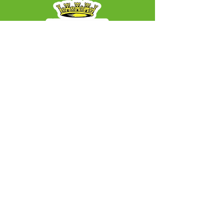
SERVIÇO DE ATENDIMENTO AO CIDADÃO 
(SIC) E OUVIDORIA
Prefeitura Municipal de Capixaba - 
Estado do Acre
CNPJ 84.306.604/0001-50
ℹ️ Acesso online: 
SIC 
| 
Fale Conosco
 | 
Ouvidoria
|
Mapa do Site