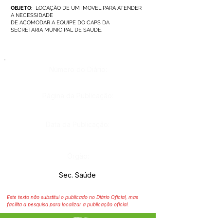
OBJETO:
LOCAÇÃO DE UM IMOVEL PARA ATENDER
A NECESSIDADE
DE ACOMODAR A EQUIPE DO CAPS DA
SECRETARIA MUNICIPAL DE SAÚDE.
Número do Diário:
Página da Publicação:
Data da Publicação:
Órgão:
Sec. Saúde
Este texto não substitui o publicado no Diário Oficial, mas
facilita a pesquisa para localizar a publicação oficial.