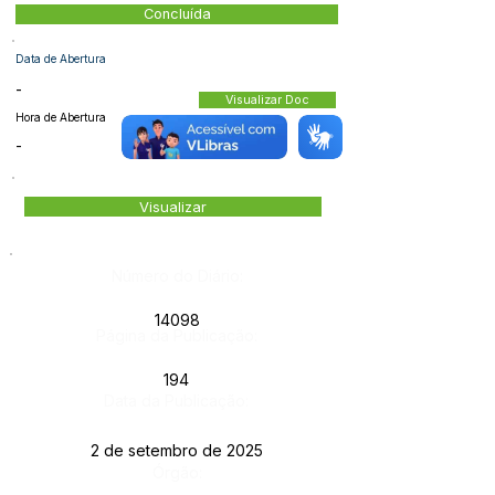
Concluída
Data de Abertura
-
Visualizar Doc
Hora de Abertura
-
Visualizar
Número do Diário:
14098
Página da Publicação:
194
Data da Publicação:
2 de setembro de 2025
Órgão: