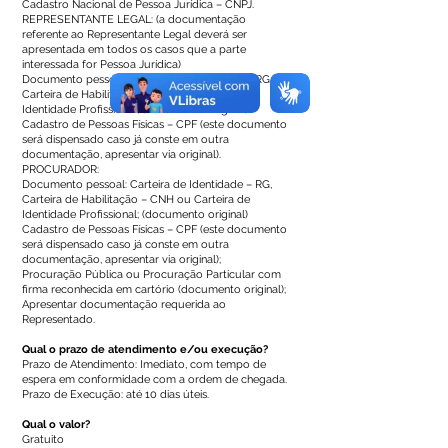
Cadastro Nacional de Pessoa Jurídica – CNPJ.
REPRESENTANTE LEGAL: (a documentação
referente ao Representante Legal deverá ser
apresentada em todos os casos que a parte
interessada for Pessoa Jurídica)
Documento pessoal: Carteira de Identidade – RG,
Carteira de Habilitação – CNH ou Carteira de
Identidade Profissional; (documento original)
Cadastro de Pessoas Físicas – CPF (este documento
será dispensado caso já conste em outra
documentação, apresentar via original).
PROCURADOR:
Documento pessoal: Carteira de Identidade – RG,
Carteira de Habilitação – CNH ou Carteira de
Identidade Profissional; (documento original)
Cadastro de Pessoas Físicas – CPF (este documento
será dispensado caso já conste em outra
documentação, apresentar via original);
Procuração Pública ou Procuração Particular com
firma reconhecida em cartório (documento original);
Apresentar documentação requerida ao
Representado.
Qual o prazo de atendimento e/ou execução?
Prazo de Atendimento: Imediato, com tempo de
espera em conformidade com a ordem de chegada.
Prazo de Execução: até 10 dias úteis.
Qual o valor?
Gratuito