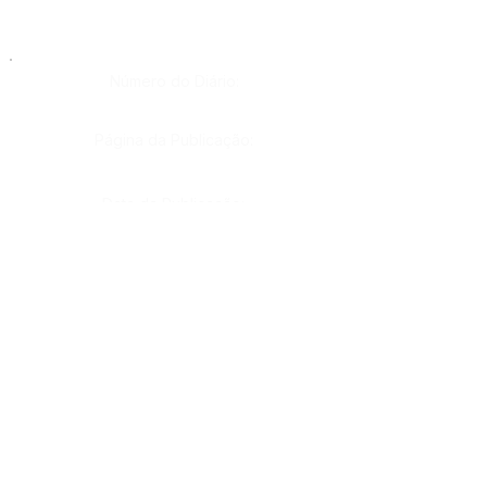
Número do Diário:
Página da Publicação:
Data da Publicação:
Órgão:
Sec. Finanças
Este texto não substitui o publicado no Diário Oficial, mas
facilita a pesquisa para localizar a publicação oficial.