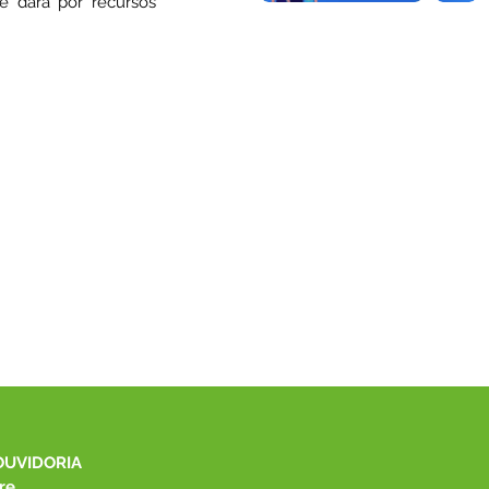
e dará por recursos
OUVIDORIA
re