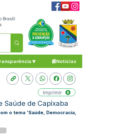
 Brasil)
a
ransparência🔽
📰Notícias
Imprimir
de Saúde de Capixaba
 com o tema 'Saúde, Democracia,