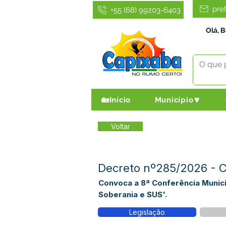
pre
+55 (68) 99203-6403
Olá, 
🏡Início
Município🔽
Voltar
Decreto nº285/2026 - C
Convoca a 8ª Conferência Munici
Soberania e SUS'.
Legislação