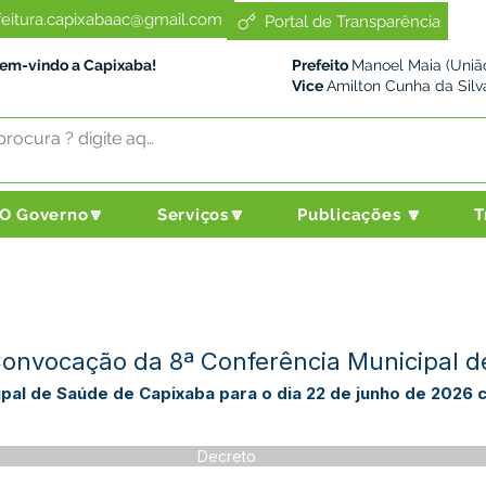
feitura.capixabaac@gmail.com
Portal de Transparência
Bem-vindo a Capixaba!
Prefeito
Manoel Maia (União
Vice
Amilton Cunha da Silv
O Governo🔽
Serviços🔽
Publicações 🔽
T
onvocação da 8ª Conferência Municipal 
pal de Saúde de Capixaba para o dia 22 de junho de 2026
Decreto