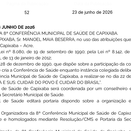
Página da Publicação:
Data da Publicação:
23 de junho de 2026
52
8 JUNHO DE 2026
 8ª CONFERÊNCIA MUNICIPAL DE SAÚDE DE CAPIXABA.
ABA, Sr. MANOEL MAIA BESERRA, no uso das atribuições que l
 Capixaba – Acre,
 nº 8.080, de 19 de setembro de 1990; pela Lei nº 8.142, d
 de 13 de janeiro de 2012;
28 de dezembro de 1990, que dispõe sobre a participação da c
 cria a Conferência de Saúde enquanto instância colegiada delibe
ência Municipal de Saúde de Capixaba, a realizar-se no dia 22 d
 E SUS: CUIDAR DO POVO É CUIDAR DO BRASIL”.
al de Saúde de Capixaba será coordenada por um conselheiro e
a Secretário Municipal de Saúde.
al de Saúde editará portaria dispondo sobre a organização
 Organizadora da 8ª Conferência Municipal de Saúde de Capixa
e e homologados mediante Resolução/CMS e Portaria da Secr