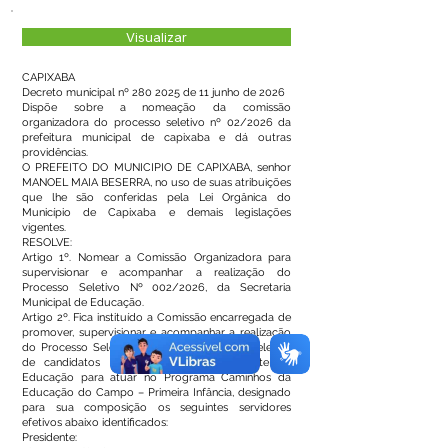
Visualizar
CAPIXABA
Decreto municipal nº
280 2025
de 11 junho de 2026
Dispõe sobre a nomeação da comissão
organizadora do processo seletivo nº 02/2026 da
prefeitura municipal de capixaba e dá outras
providências.
O PREFEITO DO MUNICIPIO DE CAPIXABA, senhor
MANOEL MAIA BESERRA, no uso de suas atribuições
que lhe são conferidas pela Lei Orgânica do
Município de Capixaba e demais legislações
vigentes.
RESOLVE:
Artigo 1º. Nomear a Comissão Organizadora para
supervisionar e acompanhar a realização do
Processo Seletivo Nº 002/2026, da Secretaria
Municipal de Educação.
Artigo 2º. Fica instituído a Comissão encarregada de
promover, supervisionar e acompanhar a realização
do Processo Seletivo Público, destinado a seleção
de candidatos para provimento de Agente de
Educação para atuar no Programa Caminhos da
Educação do Campo – Primeira Infância, designado
para sua composição os seguintes servidores
efetivos abaixo identificados:
Presidente: