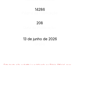
14286
Página da Publicação:
208
Data da Publicação:
13 de junho de 2026
Órgão:
Este texto não substitui o publicado no Diário Oficial, mas
facilita a pesquisa para localizar a publicação oficial.