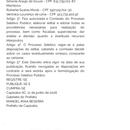
Simone Araújo de Souza - CPF:
631.739.722-87
Membros
Ruberlei Soares Muniz - CPF:
597.129.702-30
Verônica Lourenço de Lima - CPF:
523.732.402.97
Artigo 3º. Fica autorizada a Comissão do Processo
Seletivo Público, elaborar edital e adotar todas as
providências necessárias para realização do
processo, bem como fiscalizar, supervisionar, dar
análise e decisão quanto a eventuais recursos
interpostos.
Artigo 4º. O Processo Seletivo reger-se à pelas
disposições do edital, cabendo a comissão decidir
sobre os casos eventualmente omissos consoante
ao certame.
Artigo 5º. Este Decreto entra vigor na data de sua
publicação, ficando revogadas as disposições em
contrário e será extinta após a homologação do
Processo Seletivo Público.
REGISTRE-SE
PUBLIQUE-SE E
CUMPRA-SE
Capixaba-AC, 11 de junho de 2026
Gabinete do Prefeito
MANOEL MAIA BESERRA
Prefeito de Capixaba
Número do Diário: