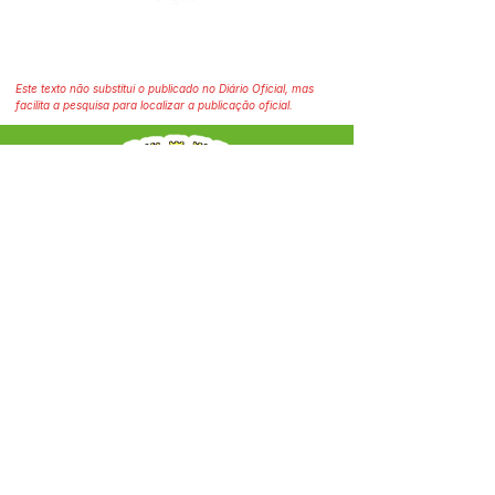
Este texto não substitui o publicado no Diário Oficial, mas
facilita a pesquisa para localizar a publicação oficial.
SERVIÇO DE ATENDIMENTO AO CIDADÃO 
(SIC) E OUVIDORIA
Prefeitura Municipal de Capixaba - 
Estado do Acre