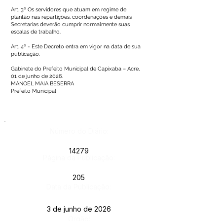
Art. 3º Os servidores que atuam em regime de
plantão nas repartições, coordenações e demais
Secretarias deverão cumprir normalmente suas
escalas de trabalho.
Art. 4º - Este Decreto entra em vigor na data de sua
publicação.
Gabinete do Prefeito Municipal de Capixaba – Acre,
01 de junho de 2026.
MANOEL MAIA BESERRA
Prefeito Municipal
Número do Diário:
14279
Página da Publicação:
205
Data da Publicação:
3 de junho de 2026
Órgão: