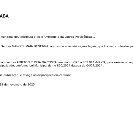
XABA
Municipal de Agricultura
e Meio Ambiente e dá Outras Providências...”
o Senhor MANOEL MAIA
BESERRA, no uso de suas atribuições legais, que lhe são conferidas p
omeia o senhor AMILTON CUNHA
DA COSTA, inscrito no CPF n 003.014.442-69, para exercer o ca
icipalidade,
conforme Lei Municipal de no 890/2024 datada de 04/07/2024..
sua publicação, e revoga
as disposições em contrário.
 18 de novembro de 2025.