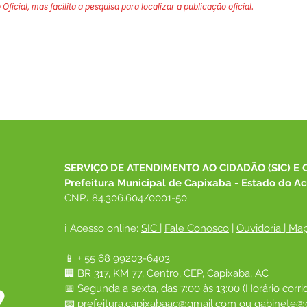
 Oficial, mas facilita a pesquisa para localizar a publicação oficial.
SERVIÇO DE ATENDIMENTO AO CIDADÃO (SIC) E 
Prefeitura Municipal de Capixaba - Estado do Ac
CNPJ 84.306.604/0001-50
ℹ️ Acesso online: 
SIC 
| 
Fale Conosco
 | 
Ouvidoria
|
Map
📱 + 55 68 99203-6403
🏢 BR 317, KM 77, Centro, CEP, Capixaba, AC
📅 Segunda a sexta, das 7:00 às 13:00 (Horário corri
📧 
prefeitura.capixabaac@gmail.com
 ou
gabinete@c