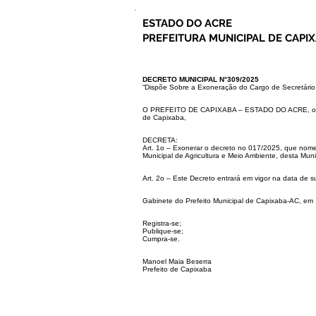
ESTADO DO ACRE
PREFEITURA MUNICIPAL DE CAPI
DECRETO MUNICIPAL N°309/2025
“Dispõe Sobre a Exoneração do Cargo de Secretário 
O PREFEITO DE CAPIXABA – ESTADO DO ACRE, 
de Capixaba,
DECRETA:
Art. 1o – Exonerar o decreto no 017/2025, que n
Municipal de Agricultura e Meio Ambiente, desta Mun
Art. 2o – Este Decreto entrará em vigor na data de 
Gabinete do Prefeito Municipal de Capixaba-AC, em
Registra-se;
Publique-se;
Cumpra-se.
Manoel Maia Beserra
Prefeito de Capixaba