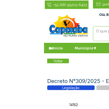
pre
+55 (68) 99203-6403
Olá, 
🏡Início
Município🔽
Voltar
Decreto N°309/2025 -
Legislação
Número do Diário:
14152