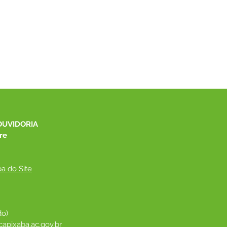
OUVIDORIA
re
a do Site
do)
apixaba.ac.gov.br
 ​