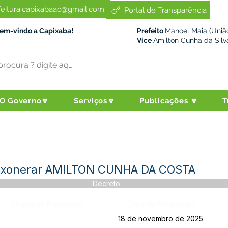
feitura.capixabaac@gmail.com
Portal de Transparência
Bem-vindo a Capixaba!
Prefeito
Manoel Maia (União
Vice
Amilton Cunha da Silv
O Governo🔽
Serviços🔽
Publicações 🔽
T
 Exonerar AMILTON CUNHA DA COSTA
Decreto
Página da Publicação:
Data da Publicação:
18 de novembro de 2025