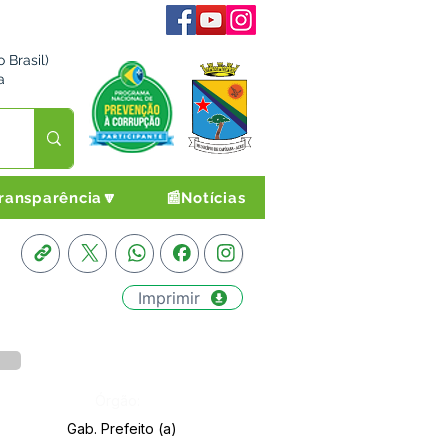
 Brasil)
a
ransparência🔽
📰Notícias
Imprimir
Órgão:
Gab. Prefeito (a)