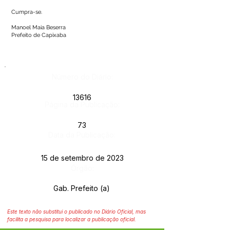
Cumpra-se.
Manoel Maia Beserra
Prefeito de Capixaba
Número do Diário:
13616
Página da Publicação:
73
Data da Publicação:
15 de setembro de 2023
Órgão:
Gab. Prefeito (a)
Este texto não substitui o publicado no Diário Oficial, mas
facilita a pesquisa para localizar a publicação oficial.