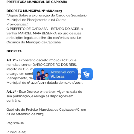
PREFEITURA MUNICIPAL DE CAPIXABA
DECRETO MUNICIPAL Nº 168/2023
“Dispõe Sobre a Exoneração do Cargo de Secretário
Municipal de Planejamento e dá Outras
Providências...”
O PREFEITO DE CAPIXABA – ESTADO DO ACRE, o
Senhor MANOEL MAIA BESERRA, no uso de suas
atribuições legais, que lhe são conferidas pela Lei
Orgânica do Município de Capixaba,
DECRETA:
Art. 1º -
Exonerar o decreto nº 040/2021, que
nomeia o senhor DÁRIO CORDEIRO DOS REIS,
inscrito no CPF n°
017.306.202-48
, para exercer
o cargo em comissão de Secretário Municipal de
Planejamento, desta Municipalidade, conforme Lei
Municipal de nº 420/2013 datada de 30/07/2013.
Art. 2º -
Este Decreto entrará em vigor na data de
sua publicação, e revoga as disposições em
contrário.
Gabinete do Prefeito Municipal de Capixaba-AC, em
01 de setembro de 2023.
Registra-se;
Publique-se;