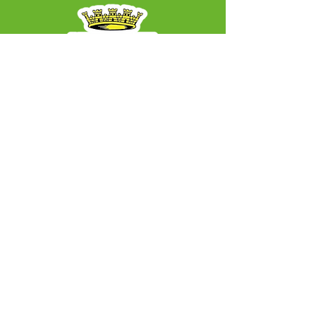
SERVIÇO DE ATENDIMENTO AO CIDADÃO 
(SIC) E OUVIDORIA
Prefeitura Municipal de Capixaba - 
Estado do Acre
CNPJ 84.306.604/0001-50
ℹ️ Acesso online: 
SIC 
| 
Fale Conosco
 | 
Ouvidoria
|
Mapa do Site