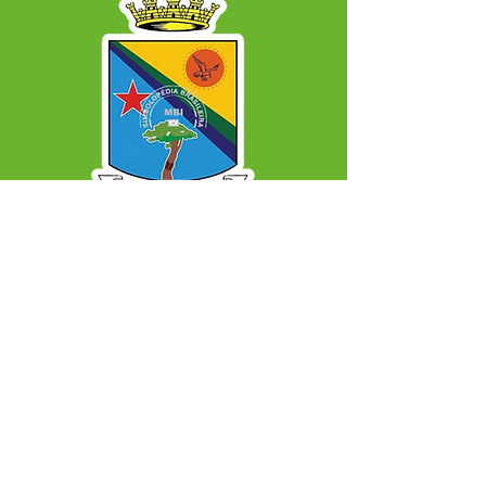
SERVIÇO DE ATENDIMENTO AO CIDADÃO 
(SIC) E OUVIDORIA
Prefeitura Municipal de Capixaba - 
Estado do Acre
CNPJ 84.306.604/0001-50
ℹ️ Acesso online: 
SIC 
| 
Fale Conosco
 | 
Ouvidoria
|
Mapa do Site
📱 + 55 68 99203-6403