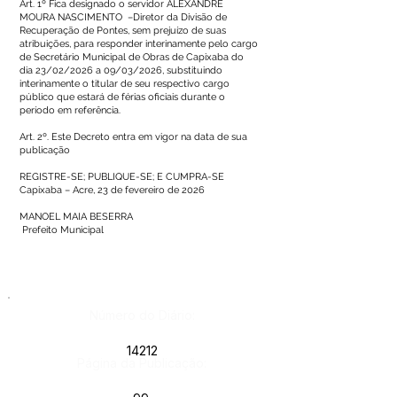
Art. 1º Fica designado o servidor ALEXANDRE
MOURA NASCIMENTO –Diretor da Divisão de
Recuperação de Pontes, sem prejuízo de suas
atribuições, para responder interinamente pelo cargo
de Secretário Municipal de Obras de Capixaba do
dia 23/02/2026 a 09/03/2026, substituindo
interinamente o titular de seu respectivo cargo
público que estará de férias oficiais durante o
período em referência.
Art. 2º. Este Decreto entra em vigor na data de sua
publicação
REGISTRE-SE; PUBLIQUE-SE; E CUMPRA-SE
Capixaba – Acre, 23 de fevereiro de 2026
MANOEL MAIA BESERRA
Prefeito Municipal
Número do Diário:
14212
Página da Publicação: