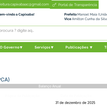
feitura.capixabaac@gmail.com
Portal de Transparência
Bem-vindo a Capixaba!
Prefeito
Manoel Maia (União
Vice
Amilton Cunha da Silv
O Governo🔽
Serviços🔽
Publicações 🔽
T
PCA)
Balanço Anual
Página da Publicação:
Data da Publicação:
31 de dezembro de 2025