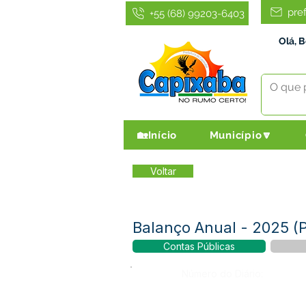
pre
+55 (68) 99203-6403
Olá, 
🏡Início
Município🔽
Voltar
Balanço Anual - 2025 (
Contas Públicas
Número do Diário: