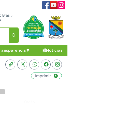
 Brasil)
a
ransparência🔽
📰Notícias
Imprimir
Órgão: