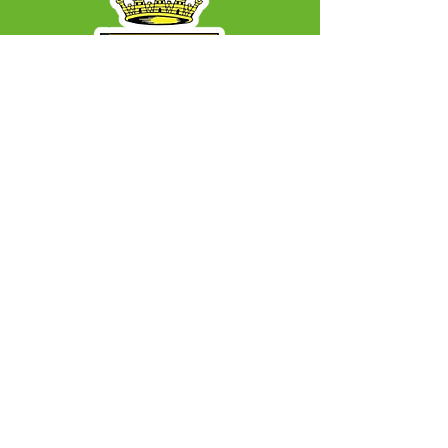
SERVIÇO DE ATENDIMENTO AO CIDADÃO 
(SIC) E OUVIDORIA
Prefeitura Municipal de Capixaba - 
Estado do Acre
CNPJ 84.306.604/0001-50
ℹ️ Acesso online: 
SIC 
| 
Fale Conosco
 | 
Ouvidoria
|
Mapa do Site
📱 + 55 68 99203-6403