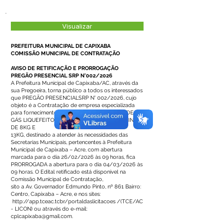
Visualizar
PREFEITURA MUNICIPAL DE CAPIXABA
COMISSÃO MUNICIPAL DE CONTRATAÇÃO
AVISO DE RETIFICAÇÃO E PRORROGAÇÃO
PREGÃO PRESENCIAL SRP N°002/2026
A Prefeitura Municipal de Capixaba/AC, através da
sua Pregoeira, torna público a todos os interessados
que PREGÃO PRESENCIALSRP N° 002/2026, cujo
objeto é a Contratação de empresa especializada
para fornecimento de CARGA E VASILHAMES DE
GÁS LIQUEFEITO DE PETRÓLEO (GÁS DE COZINHA)
DE 8KG E
13KG, destinado a atender às necessidades das
Secretarias Municipais, pertencentes à Prefeitura
Municipal de Capixaba – Acre, com abertura
marcada para o dia 26/02/2026 às 09 horas, fica
PRORROGADA a abertura para o dia 04/03/2026 às
09 horas. O Edital retificado está disponível na
Comissão Municipal de Contratação,
sito a Av. Governador Edmundo Pinto, nº 861 Bairro:
Centro, Capixaba – Acre, e nos sites:
http://app.tceac.tcbr/portaldaslicitacoes
/(TCE/AC
- LICON) ou através do e-mail:
cplcapixaba@gmail.com
.