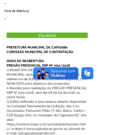
-
Hora de Abertura
-
Visualizar
PREFEITURA MUNICIPAL DE CAPIXABA
COMISSÃO MUNICIPAL DE CONTRATAÇÃO
AVISO DE REABERTURA
PREGÃO PRESENCIAL SRP Nº 002/2026
O MUNICÍPIO DE CAPIXABA – PREFEITURA
MUNICIPAL, através da Pregoeira, torna público a
reabertura de licitação anteriormente suspensa, com
NOVA DATA para abertura das propostas.
A Reunião para realização do PREGÃO PRESENCIAL
SRP N° 002/2026, será dia 08 de 04 de 2026 às
09:00 horas.
O Edital retificado e seus anexos estarão disponíveis
na Comissão Permanente de Licitação, sito a Av.
Governador Edmundo Pinto, nº 861, Bairro: Centro –
CEP
69.931-000
, no município de Capixaba/AC, nos
sites:
https://externo.tceac.tc.br/portaldaslicitacoes/men
u/
e
https://www.capixaba.ac.gov.br
ou através do
e-mail:
cplcapixaba@gmail.com
...