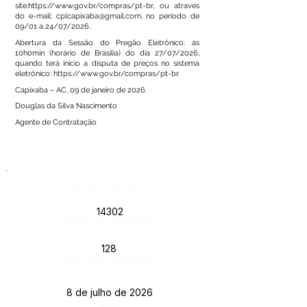
site:
https://www.gov.br/compras/pt-br,
ou através
do e-mail:
cplcapixaba@gmail.com
, no período de
09/01 a 24/07/2026.
Abertura da Sessão do Pregão Eletrônico: às
10h0min (horário de Brasília) do dia 27/07/2026,
quando terá início a disputa de preços no sistema
eletrônico:
https://www.gov.br/compras/pt-br.
Capixaba – AC, 09 de janeiro de 2026.
Douglas da Silva Nascimento
Agente de Contratação
Número do Diário:
14302
Página da Publicação:
128
Data da Publicação:
8 de julho de 2026
Órgão: