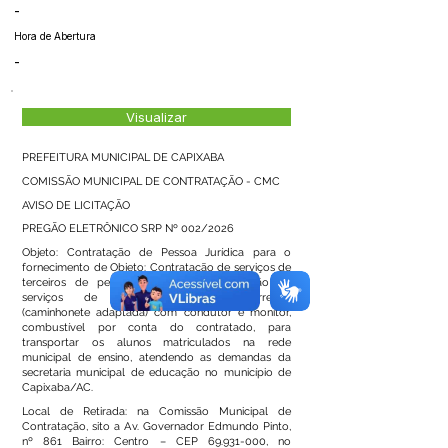
-
Hora de Abertura
-
Visualizar
PREFEITURA MUNICIPAL DE CAPIXABA
COMISSÃO MUNICIPAL DE CONTRATAÇÃO - CMC
AVISO DE LICITAÇÃO
PREGÃO ELETRÔNICO SRP Nº 002/2026
Objeto: Contratação de Pessoa Jurídica para o
fornecimento de Objeto: Contratação de serviços de
terceiros de pessoa jurídica para prestação de
serviços de transporte escolar terrestre
(caminhonete adaptada) com condutor e monitor,
combustível por conta do contratado, para
transportar os alunos matriculados na rede
municipal de ensino, atendendo as demandas da
secretaria municipal de educação no município de
Capixaba/AC.
Local de Retirada: na Comissão Municipal de
Contratação, sito a Av. Governador Edmundo Pinto,
nº 861 Bairro: Centro – CEP
69.931-000
, no