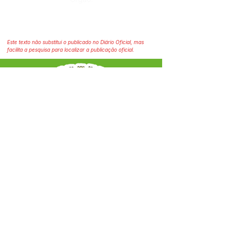
Este texto não substitui o publicado no Diário Oficial, mas
facilita a pesquisa para localizar a publicação oficial.
SERVIÇO DE ATENDIMENTO AO CIDADÃO 
(SIC) E OUVIDORIA
Prefeitura Municipal de Capixaba - 
Estado do Acre