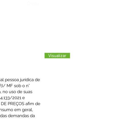
Órgão:
Visualizar
l pessoa jurídica de
PJ/ MF sob o n°
a, no uso de suas
14.133/2021 e
O DE PREÇOS afim de
onsumo em geral,
o das demandas da