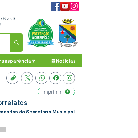
 Brasil)
a
ransparência🔽
📰Notícias
Imprimir
rrelatos
emandas da Secretaria Municipal