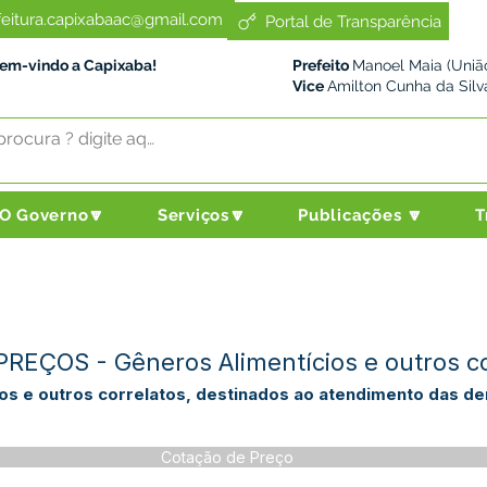
feitura.capixabaac@gmail.com
Portal de Transparência
Bem-vindo a Capixaba!
Prefeito
Manoel Maia (União
Vice
Amilton Cunha da Silv
O Governo🔽
Serviços🔽
Publicações 🔽
T
EÇOS - Gêneros Alimentícios e outros co
os e outros correlatos, destinados ao atendimento das d
Cotação de Preço