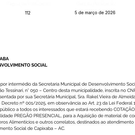
Página da Publicação:
Data da Publicação:
5 de março de 2026
112
XABA
ENVOLVIMENTO SOCIAL
 por intermédio da Secretaria Municipal de Desenvolvimento Socia
o Tessinari, n° 050 – Centro desta municipalidade, inscrita no CN
sentada por sua Secretária Municipal, Sra. Rakel Vieira de Almeid
o Decreto nº 001/2025, em observância ao Art. 23 da Lei Federal 
a público a todos os interessados que estará recebendo COTAÇÃ
odalidade PREGÃO PRESENCIAL, para a Aquisição de material de c
s Alimentícios e outros correlatos, destinados ao atendiment
imento Social de Capixaba – AC.