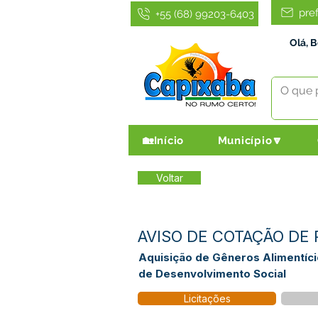
pre
+55 (68) 99203-6403
Olá, 
🏡Início
Município🔽
Voltar
AVISO DE COTAÇÃO DE PR
Aquisição de Gêneros Alimentíci
de Desenvolvimento Social
Licitações