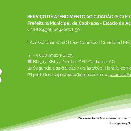
SERVIÇO DE ATENDIMENTO AO CIDADÃO (SIC) E 
Prefeitura Municipal de Capixaba - Estado do Ac
CNPJ 84.306.604/0001-50
ℹ️ Acesso online: 
SIC 
| 
Fale Conosco
 | 
Ouvidoria
|
Map
📱 + 55 68 99203-6403
🏢 BR 317, KM 77, Centro, CEP, Capixaba, AC
📅 Segunda a sexta, das 7:00 às 13:00 (Horário corri
📧 
prefeitura.capixabaac@gmail.com
 ou
gabinete@c
Ferramenta de Transparência constr
© 2009-2024. To