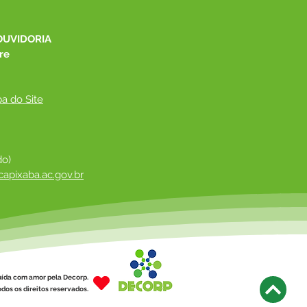
OUVIDORIA
re
a do Site
do)
apixaba.ac.gov.br
 ​
uída com amor pela Decorp.
dos os direitos reservados.