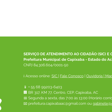
SERVIÇO DE ATENDIMENTO AO CIDADÃO (SIC) E 
Prefeitura Municipal de Capixaba - Estado do Ac
CNPJ 84.306.604/0001-50
ℹ️ Acesso online: 
SIC 
| 
Fale Conosco
 | 
Ouvidoria
|
Map
📱 + 55 68 99203-6403
🏢 BR 317, KM 77, Centro, CEP, Capixaba, AC
📅 Segunda a sexta, das 7:00 às 13:00 (Horário corri
📧 
prefeitura.capixabaac@gmail.com
 ou
gabinete@c