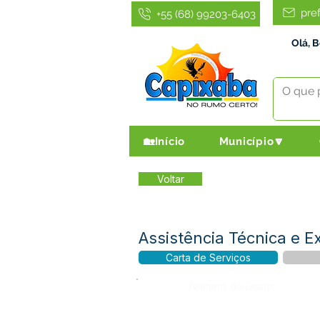
pre
+55 (68) 99203-6403
Olá, 
🏡Início
Município🔽
Voltar
Assistência Técnica e E
Carta de Serviços
Número do Diário: