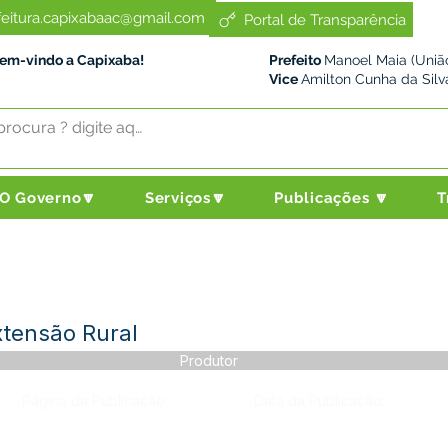
feitura.capixabaac@gmail.com
Portal de Transparência
Bem-vindo a Capixaba!
Prefeito
Manoel Maia (União
Vice
Amilton Cunha da Silv
O Governo🔽
Serviços🔽
Publicações 🔽
T
xtensão Rural
Produtor
Página da Publicação:
Data da Publicação: