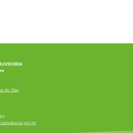
OUVIDORIA
re
a do Site
do)
apixaba.ac.gov.br
 ​