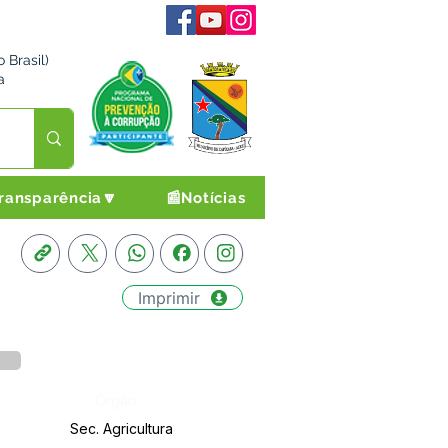
 Brasil)
a
ransparência🔽
📰Notícias
Imprimir
Órgão:
Sec. Agricultura