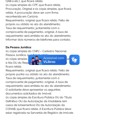
OAB e etc.), que ficará retida;
01 cópia simples do CPF, que ficará retida;
Procuração, Original e 01 cópia simples, que ficará
retida. A procuração deve ser com firma
reconhecida em Cartório.
Requerimento, original que ficará retido. Feito de
próprio ou obtido no ato do atendimento;
Taxa de requerimento, juntamente com o
comprovante de pagamento, original. A taxa de
requerimento será emitida no ato do atendimento;
Informar dois números de telefones para contato;
Da Pessoa Jurídica:
01 cópia simples do CNPJ – Cadastro Nacional
Pessoa Jurídica, que ficará retida;
01 cópia simples do Contrato Social OU do Estatuto
e Ata OU do Requerimento de Empresário, que
ficará retida;
Requerimento, original que ficará retido. Feito de
próprio punho ou obtido no ato do atendimento;
Taxa de requerimento, juntamente com o
comprovante de pagamento, original. A taxa de
requerimento será emitida no ato do atendimento;
O solicitante deve apresentar os seguintes
documentos solicitados do Imóvel:
01 cópia simples da Escritura Pública OU do Título
Definitivo OU da Autorização da Imobiliária (em
casos de loteamentos) OU da Autorização da
COHAB, que ficará retida. A Escritura Pública deve
estar registrada na Serventia de Registro de Imóveis