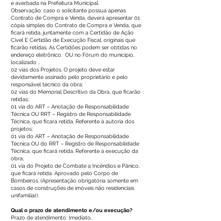
e averbada na Prefeitura Municipal.
Observação: caso o solicitante possua apenas
Contrato de Compra e Venda, deverá apresentar 01
cópia simples do Contrato de Compra e Venda, que
ficará retida, juntamente com a Certidão de Ação
Cível E Certidão de Execução Fiscal, originais que
ficarão retidas. As Certidões podem ser obtidas no
endereço eletrônico: OU no Fórum do município,
localizado ..
02 vias dos Projetos. O projeto deve estar
devidamente assinado pelo proprietário e pelo
responsável técnico da obra;
02 vias do Memorial Descritivo da Obra, que ficarão
retidas;
01 via do ART – Anotação de Responsabilidade
Técnica OU RRT – Registro de Responsabilidade
Técnica, que ficará retida. Referente à autoria dos
projetos;
01 via do ART – Anotação de Responsabilidade
Técnica OU do RRT – Registro de Responsabilidade
Técnica, que ficará retida. Referente à execução da
obra;
01 via do Projeto de Combate a Incêndios e Pânico,
que ficará retida. Aprovado pelo Corpo de
Bombeiros. (Apresentação obrigatória somente em
casos de construções de imóveis não residenciais
unifamiliar).
Qual o prazo de atendimento e/ou execução?
Prazo de atendimento: Imediato.