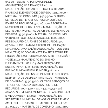
05.000
- SECRETARIA MUNICIPAL DE
ADMINISTRAÇÃO E FINANÇAS 1.011 –
MANUTENÇÃO DO GABINETE DA SEC. DE ADM. E
FINANÇAS ELEMENTO DE DESPESA:
33.90.30.00
-
MATERIAL DE CONSUMO;
33.90.39.00
- OUTROS
SERVIÇOS DE TERCEIROS PESSOA JURÍDICA.
FONTE DE RECURSOS:
500 06.000
- SECRETARIA
MUNICIPAL DE OBRAS 1.022 – MANUTENÇÃO DA
SECRETARIA MUNICIPAL DE OBRAS ELEMENTO DE
DESPESA:
33.90.30.00
- MATERIAL DE CONSUMO;
33.90.39.00
- OUTROS SERVIÇOS DE TERCEIROS
PESSOA JURÍDICA. FONTE DE RECURSOS:
500
07.000
- SECRETARIA MUNICIPAL DE EDUCAÇÃO
1.054 PROGRAMA SALÁRIO EDUCAÇÃO - QSE 1.061
MANUTENÇÃO DO GABINETE DA SECRETARIA DE
EDUCAÇÃO 1.054 PROGRAMA SALÁRIO EDUCAÇÃO
– QSE 2.102 MANUTENÇÃO DO ENSINO
FUNDAMENTAL RP 2.103 MANUTENÇÃO DO
ENSINO INFANTIL RP 1.066 MANUTENÇÃO DO
ENSINO FUNDAMENTAL FUNDEB 30% 1.142
MANUTENÇÃO DO ENSINO INFANTIL FUNDEB 30%
ELEMENTO DE DESPESA:
33.90.30.00
- MATERIAL
DE CONSUMO;
33.90.39.00
- OUTROS SERVIÇOS DE
TERCEIROS PESSOA JURÍDICA. FONTE DE
RECURSOS: 500 - 550 – 540 – 542 – 543 –
546
08.000
- SECRETARIA MUNICIPAL DE AGRICULTURA
E MEIO AMBIENTE 1.072 – MANUTENÇÃO DA
SECRETARIA MUNICIPAL DE AGRICULTURA E MEIO
AMBIENTE E TURISMO ELEMENTO DE DESPESA:
33.90.30.00
- MATERIAL DE CONSUMO;
33.90.39.00
-