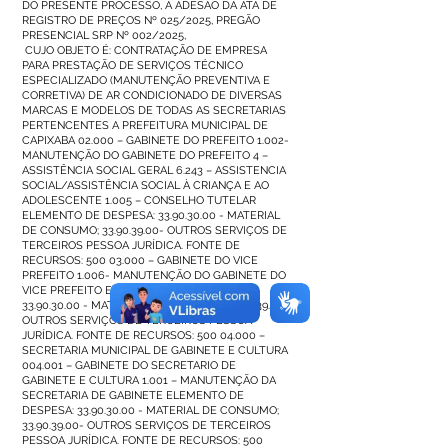
DO PRESENTE PROCESSO, A ADESÃO DA ATA DE
REGISTRO DE PREÇOS Nº 025/2025, PREGÃO
PRESENCIAL SRP Nº 002/2025,
CUJO OBJETO É: CONTRATAÇÃO DE EMPRESA
PARA PRESTAÇÃO DE SERVIÇOS TÉCNICO
ESPECIALIZADO (MANUTENÇÃO PREVENTIVA E
CORRETIVA) DE AR CONDICIONADO DE DIVERSAS
MARCAS E MODELOS DE TODAS AS SECRETARIAS
PERTENCENTES A PREFEITURA MUNICIPAL DE
CAPIXABA 02.000 – GABINETE DO PREFEITO 1.002-
MANUTENÇÃO DO GABINETE DO PREFEITO 4 –
ASSISTÊNCIA SOCIAL GERAL 6.243 – ASSISTENCIA
SOCIAL/ASSISTÊNCIA SOCIAL À CRIANÇA E AO
ADOLESCENTE 1.005 – CONSELHO TUTELAR
ELEMENTO DE DESPESA:
33.90.30.00
- MATERIAL
DE CONSUMO;
33.90.39.00
- OUTROS SERVIÇOS DE
TERCEIROS PESSOA JURÍDICA. FONTE DE
RECURSOS:
500 03.000
– GABINETE DO VICE
PREFEITO 1.006- MANUTENÇÃO DO GABINETE DO
VICE PREFEITO ELEMENTO DE DESPESA:
33.90.30.00
- MATERIAL DE CONSUMO;
33.90.39.00
-
OUTROS SERVIÇOS DE TERCEIROS PESSOA
JURÍDICA. FONTE DE RECURSOS:
500 04.000
–
SECRETARIA MUNICIPAL DE GABINETE E CULTURA
004.001 – GABINETE DO SECRETARIO DE
GABINETE E CULTURA 1.001 – MANUTENÇÃO DA
SECRETARIA DE GABINETE ELEMENTO DE
DESPESA:
33.90.30.00
- MATERIAL DE CONSUMO;
33.90.39.00
- OUTROS SERVIÇOS DE TERCEIROS
PESSOA JURÍDICA. FONTE DE RECURSOS:
500