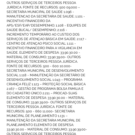
OUTROS SERVIÇOS DE TERCEIROS PESSOA
JURÍDICA. FONTE DE RECURSOS:
500 09.000
–
SECRETARIA MUNICIPAL DE SAÚDE 1.096 -
MANUTENCAO DA SECRETARIA DE SAUDE; 1.101 -
INCENTIVO FINANCEIRO DA
APS/ESF/EAP/DESEMPENHO; 1.108 - EQUIPES DE
SAÚDE BUCAL/ DESEMPENHO; 2.116 -
INCREMENTO TEMPORÁRIO AO CUSTEIO DOS
SERVIÇOS DE ATENÇAO BÁSICA EM SAÚDE; 2.117 -
CENTRO DE ATENÇAO PSICO SOCIAL; 1.111 -
INCENTIVO FINANCEIRO PARA A VIGILANCIA EM
SAÚDE. ELEMENTO DE DESPESA:
33.90.30.00
-
MATERIAL DE CONSUMO;
33.90.39.00
- OUTROS
SERVIÇOS DE TERCEIROS PESSOA JURÍDICA.
FONTE DE RECURSOS:
500 - 600 10.000
-
SECRETARIA MUNICIPAL DE DESENVOLVIMENTO
SOCIAL 1.118 - MANUTENÇÃO DA SECRETÁRIO DE
DESENVOLVIMENTO SOCIAL 1.043 – PROGRAMA
CRIANÇA FELIZ 1.123 – PROTEÇÃO SOCIAL BÁSICA
2.167 – GESTÃO DE PROGRAMA BOLSA FAMILIA E
DO CADASTRO ÚNICO 2.211 – PROCAD-SUAS
ELEMENTO DE DESPESA:
33.90.30.00
- MATERIAL
DE CONSUMO;
33.90.39.00
- OUTROS SERVIÇOS DE
TERCEIROS PESSOA JURÍDICA. FONTE DE
RECURSOS:
500 - 660 11.000
- SECRETARIA
MUNICIPAL DE PLANEJAMENTO 1.131 –
MANUTENÇÃO DA SECRETARIA MUNICIPAL DE
PLANEJAMENTO ELEMENTO DE DESPESA:
33.90.30.00
- MATERIAL DE CONSUMO;
33.90.39.00
-
OUTROS SERVIÇOS DE TERCEIROS PESSOA