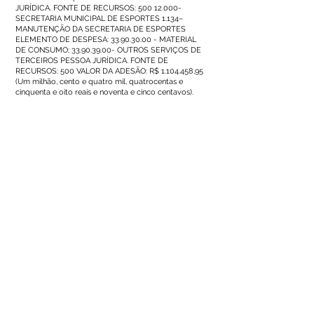
JURÍDICA. FONTE DE RECURSOS:
500 12.000
-
SECRETARIA MUNICIPAL DE ESPORTES 1.134–
MANUTENÇÃO DA SECRETARIA DE ESPORTES
ELEMENTO DE DESPESA:
33.90.30.00
- MATERIAL
DE CONSUMO;
33.90.39.00
- OUTROS SERVIÇOS DE
TERCEIROS PESSOA JURÍDICA. FONTE DE
RECURSOS: 500 VALOR DA ADESÃO: R$
1.104.458
,95
(Um milhão, cento e quatro mil, quatrocentas e
cinquenta e oito reais e noventa e cinco centavos).
Número do Diário:
14233
Página da Publicação:
157
Data da Publicação:
28 de março de 2026
Órgão: