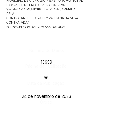
MUNICÍPIO DE CAPIXABA PREFEITURA MUNICIPAL,
E O SR. JHON LENO OLIVEIRA DA SILVA
SECRETÁRIA MUNICIPAL DE PLANEJAMENTO,
PELA
CONTRATANTE, E O SR. ELY VALENCIA DA SILVA,
CONTRATADA/
FORNECEDORA DATA DA ASSINATURA:
Número do Diário:
13659
Página da Publicação:
56
Data da Publicação:
24 de novembro de 2023
Órgão:
Sec. Agricultura
Este texto não substitui o publicado no Diário Oficial, mas