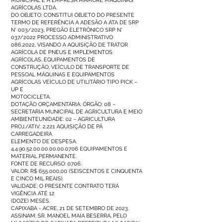
MUNICIPAL E A EMPRESA MAMORÉ MÁQUINAS
AGRÍCOLAS LTDA.
DO OBJETO: CONSTITUI OBJETO DO PRESENTE
TERMO DE REFERÊNCIA A ADESÃO A ATA DE SRP
N° 003/2023, PREGÃO ELETRÔNICO SRP N°
037/2022 PROCESSO ADMINISTRATIVO
086.2022
, VISANDO A AQUISIÇÃO DE TRATOR
AGRÍCOLA DE PNEUS E IMPLEMENTOS
AGRÍCOLAS, EQUIPAMENTOS DE
CONSTRUÇÃO, VEÍCULO DE TRANSPORTE DE
PESSOAL MÁQUINAS E EQUIPAMENTOS
AGRÍCOLAS VEÍCULO DE UTILITÁRIO TIPO PICK –
UP E
MOTOCICLETA.
DOTAÇÃO ORÇAMENTÁRIA: ÓRGÃO: 08 –
SECRETARIA MUNICIPAL DE AGRICULTURA E MEIO
AMBIENTEUNIDADE: 02 – AGRICULTURA
PROJ./ATIV.: 2.221 AQUISIÇÃO DE PÁ
CARREGADEIRA
ELEMENTO DE DESPESA:
4.4.90.52.00.00.00.00.0706 EQUIPAMENTOS E
MATERIAL PERMANENTE.
FONTE DE RECURSO: 0706.
VALOR: R$ 655.000,00 (SEISCENTOS E CINQUENTA
E CINCO MIL REAIS).
VALIDADE: O PRESENTE CONTRATO TERÁ
VIGÊNCIA ATÉ 12
(DOZE) MESES.
CAPIXABA - ACRE, 21 DE SETEMBRO DE 2023.
ASSINAM: SR. MANOEL MAIA BESERRA, PELO