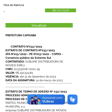
Hora de Abertura
Ver no Licon
-
Visualizar
PREFEITURA CAPIXABA
CONTRATO N°033/2023
EXTRATO DE CONTRATO Nº033/2023
ATA N°013/2022 - PE N°013/2022 - COPES -
Consórcio público do Extremo Sul
CONTRATADO:
SUBLIME DISTRIBUIDORA DE
MÓVEIS EIRELI
CNPJ:
22.579.608
/0001-55
VALOR:
R$ 150.524,85
VIGÊNCIA:
até 31 de dezembro de 2023
DATA DA ASSINATURA:
24 de março de 2023
******************************************************************
***************************************
EXTRATO DE TERMO DE ADESÃO Nº 033/2023
PROCESSO ADMINISTRATIVO Nº 018.03.2023
PROCESSO DE CARONA Nº 005/2023
PARTES: MUNICÍPIO DE CAPIXABA - PREFEITURA
MUNICIPAL e a
empresa SUBLIME DISTRIBUIDORA DE MÓVEIS