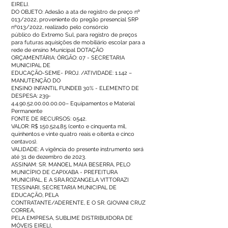
EIRELI.
DO OBJETO: Adesão a ata de registro de preço nº
013/2022, proveniente do pregão presencial SRP
nº013/2022, realizado pelo consórcio
público do Extremo Sul, para registro de preços
para futuras aquisições de mobiliário escolar para a
rede de ensino Municipal DOTAÇÃO
ORÇAMENTÁRIA: ÓRGÃO: 07 - SECRETARIA
MUNICIPAL DE
EDUCAÇÃO-SEME- PROJ. /ATIVIDADE: 1.142 –
MANUTENÇÃO DO
ENSINO INFANTIL FUNDEB 30% - ELEMENTO DE
DESPESA: 239-
4.4.90.52.00.00.00.00– Equipamentos e Material
Permanente
FONTE DE RECURSOS: 0542.
VALOR: R$ 150.524,85 (cento e cinquenta mil,
quinhentos e vinte quatro reais e oitenta e cinco
centavos).
VALIDADE: A vigência do presente instrumento será
até 31 de dezembro de 2023.
ASSINAM: SR. MANOEL MAIA BESERRA, PELO
MUNICÍPIO DE CAPIXABA - PREFEITURA
MUNICIPAL, E A SRA.ROZANGELA VITTORAZI
TESSINARI, SECRETARIA MUNICIPAL DE
EDUCAÇÃO, PELA
CONTRATANTE/ADERENTE, E O SR. GIOVANI CRUZ
CORREA,
PELA EMPRESA, SUBLIME DISTRIBUIDORA DE
MÓVEIS EIRELI,