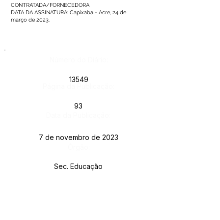
CONTRATADA/FORNECEDORA
DATA DA ASSINATURA: Capixaba - Acre, 24 de
março de 2023.
Número do Diário:
13549
Página da Publicação:
93
Data da Publicação:
7 de novembro de 2023
Órgão:
Sec. Educação
Este texto não substitui o publicado no Diário Oficial, mas
facilita a pesquisa para localizar a publicação oficial.