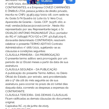
secretário nomeado por meio do Decreto Municipal
n° 008/2021, doravante denominados
CONTRATANTES, e a Empresa COVEZI CAMINHÕES
E ÔNIBUS LTDA, pessoa jurídica de direito privado,
inscrita no CNPJ:
35.963.155
/0001-08, com sede na
Av. Goiás S/N Quadra 02 Lote 01/2 Vera Cruz,
Aparecida de Goiania – Goiás. CEP:
74.976-160
, e-
mail:
vendas.licitacao@covezi.com.br
, Neste Ato
representado por seu Representante legal, o Sr.
OSVALDO ANTONIO PAGNUNSSAT ZILLI, portador
do RG nº
7281956
PCII/GO e CPF:
471.846.209-6
,
doravante denominado CONTRATADA, resolvem
celebrar o presente TERMO ADITIVO Contrato
Administrativo n° 066/2021, sujeitando-se as
cláusulas e condições seguintes:
CLÁUSULA PRIMEIRA – DA PRORROGAÇÃO
O presente termo aditivo será prorrogado por um
período de 12 (Doze) meses a partir da data de sua
assinatura.
CLÁUSULA SEGUNDA – DA PUBLICAÇÃO
A publicação do presente Termo Aditivo, no Diário
Oficial do Estado, por extrato, será providenciada
até o 5º dia útil do mês seguinte ao de sua
assinatura, para ocorrer no prazo de 20 (vinte) dias
daquela data, correndo as despesas a expensas da
CONTRATANTE.
CLÁUSULA TERCEIRA– DAS DEMAIS CLÁUSULAS
Ficam ratificadas as demais cláusulas do documento
original.
Capixaba/AC, 23 de junho de 2025.