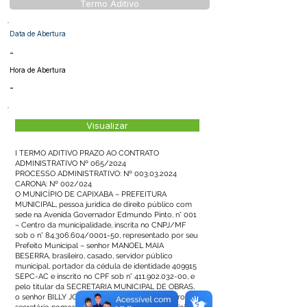
Termo Aditivo
Data de Abertura
-
Hora de Abertura
-
Visualizar
I TERMO ADITIVO PRAZO AO CONTRATO
ADMINISTRATIVO Nº 065/2024
PROCESSO ADMINISTRATIVO: Nº
003.03.2024
CARONA: Nº 002/024
O MUNICÍPIO DE CAPIXABA – PREFEITURA
MUNICIPAL, pessoa jurídica de direito público com
sede na Avenida Governador Edmundo Pinto, n° 001
– Centro da municipalidade, inscrita no CNPJ/MF
sob o n°
84.306.604
/0001-50, representado por seu
Prefeito Municipal – senhor MANOEL MAIA
BESERRA, brasileiro, casado, servidor público
municipal, portador da cédula de identidade 409915
SEPC-AC e inscrito no CPF sob n°
411.902.032-00
, e
pelo titular da SECRETARIA MUNICIPAL DE OBRAS,
o senhor BILLY JOHN ROCHA DA SILVA, brasileiro,