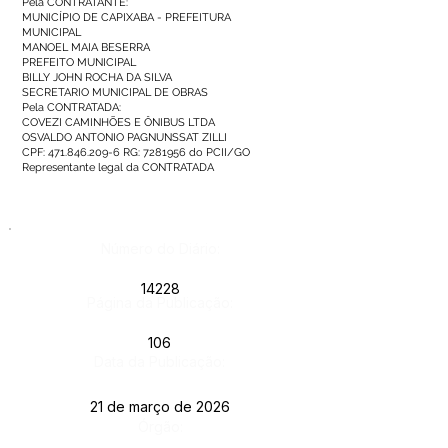
Pela CONTRATANTE:
MUNICÍPIO DE CAPIXABA - PREFEITURA
MUNICIPAL
MANOEL MAIA BESERRA
PREFEITO MUNICIPAL
BILLY JOHN ROCHA DA SILVA
SECRETARIO MUNICIPAL DE OBRAS
Pela CONTRATADA:
COVEZI CAMINHÕES E ÔNIBUS LTDA
OSVALDO ANTONIO PAGNUNSSAT ZILLI
CPF:
471.846.209-6
RG:
7281956
do PCII/GO
Representante legal da CONTRATADA
Número do Diário:
14228
Página da Publicação:
106
Data da Publicação:
21 de março de 2026
Órgão: