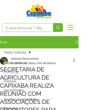
Post
Todas notícias
Antonia Nascimento
Todas notícias
10 de abr. de 2024
1 min de leitura
SECRETARIA DE
COVD-19
AGRICULTURA DE
Dengue
CAPIXABA REALIZA
Vacinômetro
REUNIÃO COM
Saúde e Saneamento
ASSOCIAÇÕES DE
PRODUTORES PARA
Educação