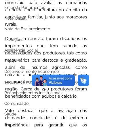
município para avaliar as demandas 
Emenda Parlamentar
atendidas pela prefeitura no âmbito da 
agricultura familiar, junto aos moradores 
Nota Oficial
rurais.
Nota de Esclarecimento
Durante a reunião, foram discutidos os 
Licitações
implementos que têm suprido as 
Assistência Social
necessidades dos produtores, tais como 
maquinários para destoca e gradeação, 
Esporte
além de insumos agrícolas, como 
Desenvolvimento Econômico
calcário e adubo, que têm beneficiado 
os produtores de café e maracujá da 
Segurança Pública
região. Cerca de 250 produtores foram 
Reconhecimentos Institucionais
beneficiados com adubos e calcário.
Comunidade
Vale destacar que a avaliação das 
Saúde
demandas concluídas é de extrema 
Esporte
importância para garantir que os 