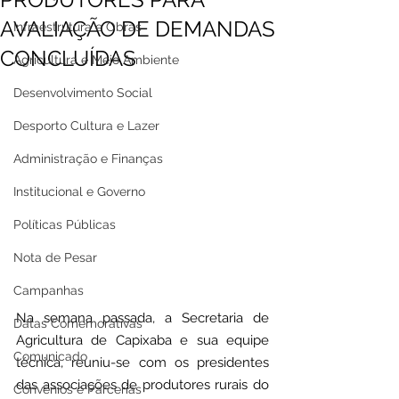
AVALIAÇÃO DE DEMANDAS
Infraestrutura e Obras
CONCLUÍDAS
Agricultura e Meio Ambiente
Desenvolvimento Social
Desporto Cultura e Lazer
Administração e Finanças
Institucional e Governo
Políticas Públicas
Nota de Pesar
Campanhas
Na semana passada, a Secretaria de 
Datas Comemorativas
Agricultura de Capixaba e sua equipe 
Comunicado
técnica, reuniu-se com os presidentes 
das associações de produtores rurais do 
Convênios e Parcerias