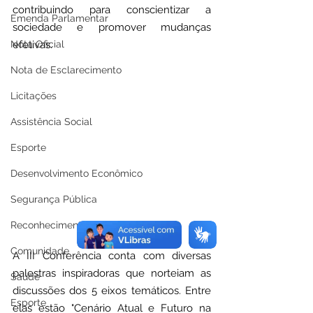
contribuindo para conscientizar a 
Emenda Parlamentar
sociedade e promover mudanças 
Nota Oficial
efetivas.
Nota de Esclarecimento
Licitações
Assistência Social
Esporte
Desenvolvimento Econômico
Segurança Pública
Reconhecimentos Institucionais
Comunidade
A III Conferência conta com diversas 
palestras inspiradoras que norteiam as 
Saúde
discussões dos 5 eixos temáticos. Entre 
Esporte
elas estão "Cenário Atual e Futuro na 