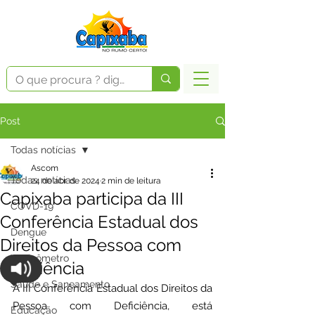
Post
Todas notícias
Ascom
Todas notícias
24 de abr. de 2024
2 min de leitura
Capixaba participa da III
COVD-19
Conferência Estadual dos
Dengue
Direitos da Pessoa com
Vacinômetro
Deficiência
Saúde e Saneamento
A III Conferência Estadual dos Direitos da 
Pessoa com Deficiência, está 
Educação