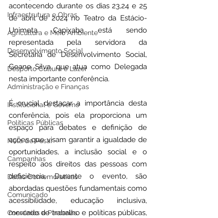
acontecendo durante os dias 23,24 e 25 
Infraestrutura e Obras
de abril de 2024 no Teatro da Estácio-
Unimeta. Capixaba está sendo 
Agricultura e Meio Ambiente
representada pela servidora da 
Desenvolvimento Social
Secretaria de Desenvolvimento Social, 
Geane Silva, que atua como Delegada 
Desporto Cultura e Lazer
nesta importante conferência.
Administração e Finanças
É crucial destacar a importância desta 
Institucional e Governo
conferência, pois ela proporciona um 
Políticas Públicas
espaço para debates e definição de 
ações que visam garantir a igualdade de 
Nota de Pesar
oportunidades, a inclusão social e o 
Campanhas
respeito aos direitos das pessoas com 
deficiência. Durante o evento, são 
Datas Comemorativas
abordadas questões fundamentais como 
Comunicado
acessibilidade, educação inclusiva, 
mercado de trabalho e políticas públicas, 
Convênios e Parcerias