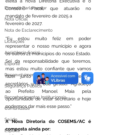
eleita a nova Diretoria Executiva e o 
Emenda Parlamentar
Conselho Fiscal, que atuarão no 
mandato de fevereiro de 2025 a
Nota Oficial
fevereiro de 2027. 
Nota de Esclarecimento
“Eu estou muito feliz em poder 
Licitações
representar o nosso município e agora 
Assistência Social
os outros 21 municípios do nosso Estado. 
Sei da responsabilidade que teremos, 
Esporte
mas estou muito confiante que vamos 
Desenvolvimento Econômico
fazer junto com todos os demais 
secretários uma boa gestão. Agradeço 
Segurança Pública
ao Prefeito Manoel Maia pela 
Reconhecimentos Institucionais
oportunidade de estar secretário e hoje 
podermos dar mais esse passo.”
Comunidade
Saúde
A Nova Diretoria do COSEMS/AC é 
composta ainda por:
Esporte