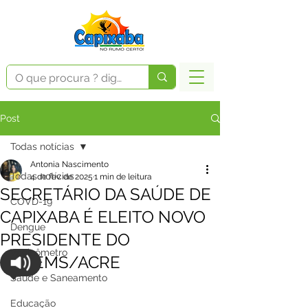
Post
Todas notícias
Antonia Nascimento
Todas notícias
4 de fev. de 2025
1 min de leitura
SECRETÁRIO DA SAÚDE DE
COVD-19
CAPIXABA É ELEITO NOVO
Dengue
PRESIDENTE DO
Vacinômetro
COSEMS/ACRE
Saúde e Saneamento
Educação