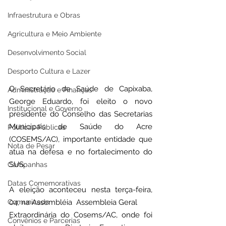
Infraestrutura e Obras
Agricultura e Meio Ambiente
Desenvolvimento Social
Desporto Cultura e Lazer
O Secretário de Saúde de Capixaba, 
Administração e Finanças
George Eduardo, foi eleito o novo 
Institucional e Governo
presidente do Conselho das Secretarias 
Municipais de Saúde do Acre 
Políticas Públicas
(COSEMS/AC), importante entidade que 
Nota de Pesar
atua na defesa e no fortalecimento do 
SUS.
Campanhas
Datas Comemorativas
A eleição aconteceu nesta terça-feira, 
04, na Assembléia  Assembleia Geral
Comunicado
Extraordinária do Cosems/AC, onde foi 
Convênios e Parcerias