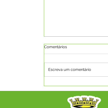
Comentários
Escreva um comentário
SECRETARIA MUNICIPAL DE
SAÚDE REALIZA 8ª
CONFERÊNCIA MUNICIPAL
DE SAÚDE COM O TEMA
"SAÚDE, DEMOCRACIA,