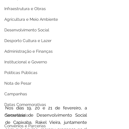
Infraestrutura e Obras
Agricultura e Meio Ambiente
Desenvolvimento Social
Desporto Cultura e Lazer
Administração e Finanças
Institucional e Governo
Políticas Públicas
Nota de Pesar
Campanhas
Datas Comemorativas
Nos dias 19, 20 e 21 de fevereiro, a 
Secretária de Desenvolvimento Social 
Comunicado
de Capixaba, Rakel Vieira, juntamente 
Convênios e Parcerias