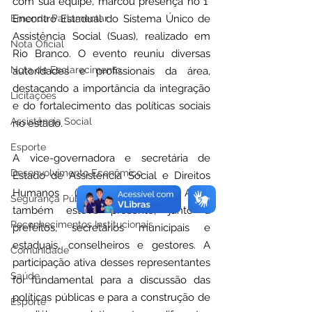
com sua equipe, marcou presença no 1° 
Emenda Parlamentar
Encontro Estadual do Sistema Único de 
Assistência Social (Suas), realizado em 
Nota Oficial
Rio Branco. O evento reuniu diversas 
Nota de Esclarecimento
autoridades e profissionais da área, 
destacando a importância da integração 
Licitações
e do fortalecimento das políticas sociais 
Assistência Social
no estado.
Esporte
A vice-governadora e secretária de 
Desenvolvimento Econômico
Estado de Assistência Social e Direitos 
Humanos (SEASDH), Mailza Assis, 
Segurança Pública
também esteve presente, junto a 
Reconhecimentos Institucionais
prefeitos, secretários municipais e 
estaduais, conselheiros e gestores. A 
Comunidade
participação ativa desses representantes 
Saúde
foi fundamental para a discussão das 
políticas públicas e para a construção de 
Esporte