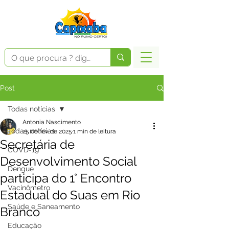
Post
Todas notícias
Antonia Nascimento
Todas notícias
25 de fev. de 2025
1 min de leitura
Secretária de
COVD-19
Desenvolvimento Social
Dengue
participa do 1° Encontro
Vacinômetro
Estadual do Suas em Rio
Saúde e Saneamento
Branco
Educação