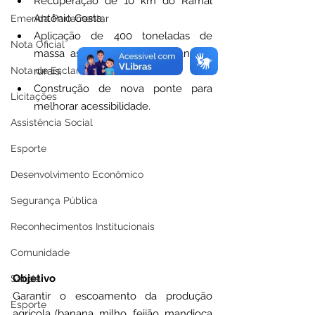
Recuperação de 10 km do Ramal 
Antônio Costa;
Emenda Parlamentar
Aplicação de 400 toneladas de 
Nota Oficial
massa asfáltica em vias urbanas e 
Nota de Esclarecimento
rurais;
Construção de nova ponte para 
Licitações
melhorar acessibilidade.
Assistência Social
Esporte
Desenvolvimento Econômico
Segurança Pública
Reconhecimentos Institucionais
Comunidade
Objetivo
Saúde
Garantir o escoamento da produção 
Esporte
agrícola (banana, milho, feijão, mandioca 