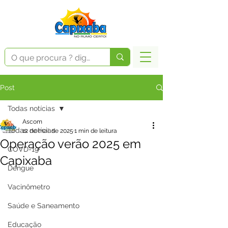
Post
Todas notícias
Ascom
Todas notícias
12 de mai. de 2025
1 min de leitura
Operação verão 2025 em
COVD-19
Capixaba
Dengue
Vacinômetro
Saúde e Saneamento
Educação