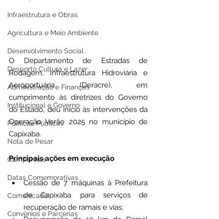
Infraestrutura e Obras
Agricultura e Meio Ambiente
Desenvolvimento Social
O Departamento de Estradas de 
Desporto Cultura e Lazer
Rodagem, Infraestrutura Hidroviária e 
Aeroportuária (Deracre), em 
Administração e Finanças
cumprimento às diretrizes do Governo 
Institucional e Governo
do Estado, deu início às intervenções da 
Operação Verão 2025 no município de 
Políticas Públicas
Capixaba.
Nota de Pesar
Principais ações em execução
Campanhas
Datas Comemorativas
Cessão de 7 máquinas à Prefeitura 
de Capixaba para serviços de 
Comunicado
recuperação de ramais e vias;
Convênios e Parcerias