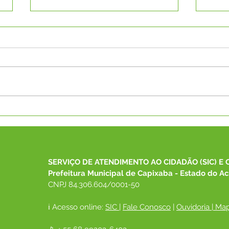
A Secretaria Municipal de
EQU
Esporte convida toda a
CON
população para prestigiar a
RP 
Abertura Oficial do 2º
MED
Campeonato Municipal de
CAM
SERVIÇO DE ATENDIMENTO AO CIDADÃO (SIC) E 
Futsal!
Prefeitura Municipal de Capixaba - Estado do Ac
CNPJ 84.306.604/0001-50
ℹ️ Acesso online: 
SIC 
| 
Fale Conosco
 | 
Ouvidoria
|
Map