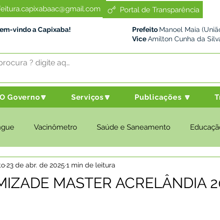
feitura.capixabaac@gmail.com
Portal de Transparência
Bem-vindo a Capixaba!
Prefeito
Manoel Maia (União
Vice
Amilton Cunha da Silv
O Governo🔽
Serviços🔽
Publicações 🔽
T
ngue
Vacinômetro
Saúde e Saneamento
Educaçã
to
23 de abr. de 2025
1 min de leitura
cultura e Meio Ambiente
Desenvolvimento Social
Despo
MIZADE MASTER ACRELÂNDIA 2
nstitucional e Governo
Políticas Públicas
Nota de Pesar