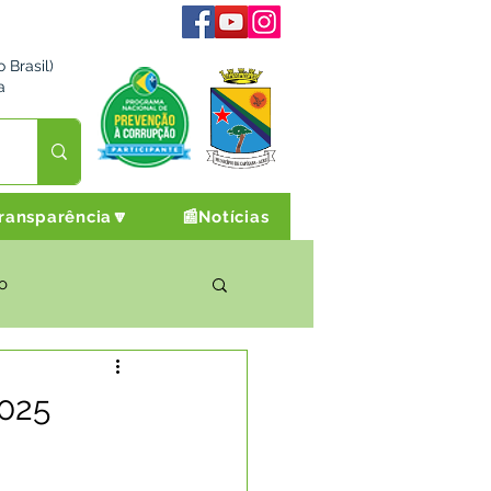
 Brasil)
a
ransparência🔽
📰Notícias
o
rto Cultura e Lazer
025
Campanhas