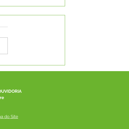
IPE RAY PEREZ
QUISTA DESTAQUE NO
LEAGUE E SOMA
ALHAS EM
PEONATO INTERNO
OUVIDORIA
re
a do Site