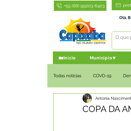
pre
+55 (68) 99203-6403
Olá, 
🏡Início
Município🔽
Todas notícias
COVD-19
De
Antonia Nascimen
Infraestrutura e Obras
Agri
COPA DA A
Administração e Finanças
I