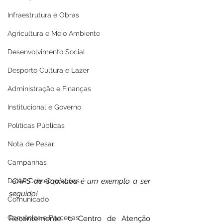
Infraestrutura e Obras
Agricultura e Meio Ambiente
Desenvolvimento Social
Desporto Cultura e Lazer
Administração e Finanças
Institucional e Governo
Políticas Públicas
Nota de Pesar
Campanhas
Datas Comemorativas
CAPS de Capixaba é um exemplo a ser 
seguido!
Comunicado
Convênios e Parcerias
Recentemente, o Centro de Atenção 