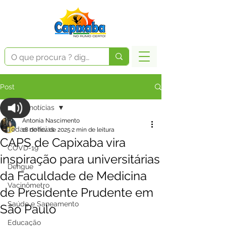
Post
Todas notícias
Antonia Nascimento
Todas notícias
18 de fev. de 2025
2 min de leitura
CAPS de Capixaba vira
COVD-19
inspiração para universitárias
Dengue
da Faculdade de Medicina
Vacinômetro
de Presidente Prudente em
Saúde e Saneamento
São Paulo
Educação