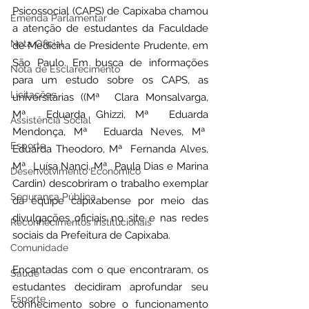
Psicossocial (CAPS) de Capixaba chamou 
Emenda Parlamentar
a atenção de estudantes da Faculdade 
Nota Oficial
de Medicina de Presidente Prudente, em 
São Paulo. Em busca de informações 
Nota de Esclarecimento
para um estudo sobre os CAPS, as 
Licitações
universitárias ((Mª  Clara Monsalvarga, 
Mª  Eduarda Ghizzi, Mª  Eduarda 
Assistência Social
Mendonça, Mª  Eduarda Neves, Mª  
Esporte
Eduarda Theodoro, Mª  Fernanda Alves, 
Mª  Luísa Nanci, Mª  Paula Dias e Marina 
Desenvolvimento Econômico
Cardin) descobriram o trabalho exemplar 
Segurança Pública
da equipe capixabense por meio das 
divulgações oficiais no site e nas redes 
Reconhecimentos Institucionais
sociais da Prefeitura de Capixaba.
Comunidade
Encantadas com o que encontraram, os 
Saúde
estudantes decidiram aprofundar seu 
Esporte
conhecimento sobre o funcionamento 