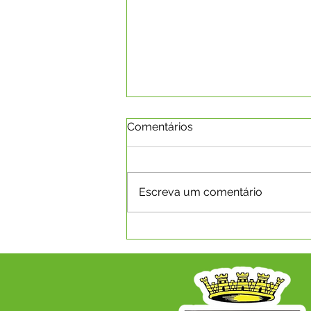
Comentários
Escreva um comentário
EXPOCAPIXABA 2026 -
INSCRIÇÕES PARA RAINHA
DO RODEIO ACONTECERÃO
NO PERÍOODO DE 15 A 31
DE JULHO