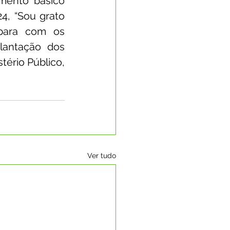
mento básico 
4, “Sou grato 
para com os 
lantação dos 
ério Público, 
Ver tudo