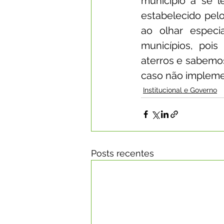
município a se l
estabelecido pelo
ao olhar especi
municípios, pois
aterros e sabemos
caso não implemen
Institucional e Governo
Posts recentes