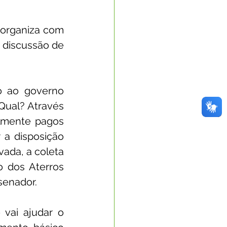
 organiza com 
 discussão de 
 ao governo 
ual? Através 
almente pagos 
a disposição 
ada, a coleta 
 dos Aterros 
 senador.
vai ajudar o 