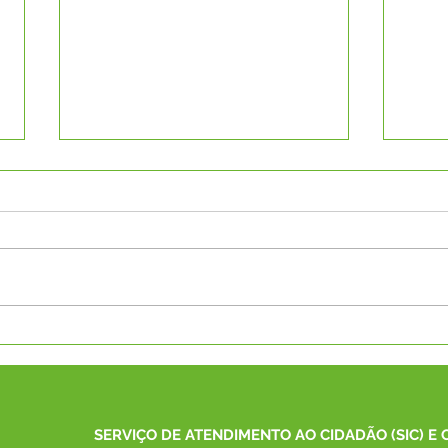
Servidores de Capixaba
Pref
participam de Curso sobre
dema
transparência de emendas
XXVI
no TCE-AC
SERVIÇO DE ATENDIMENTO AO CIDADÃO (SIC) E 