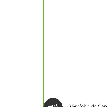
Datas Comemorativas
Com
Nota de Esclarecimento
Li
Segurança Pública
Reconhe
Memória e Cultura
O Prefeito de Cap