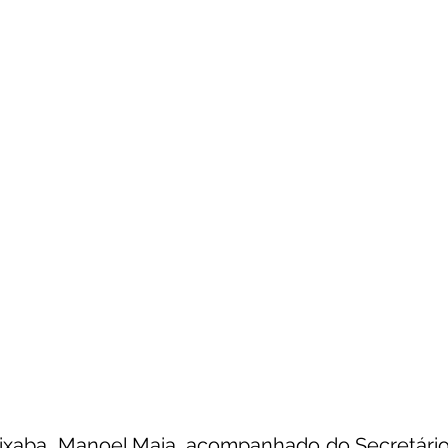
unicado
Convênios e Parcerias
Emenda Parlamentar
citações
Assistência Social
Esporte
Desenvolvime
cimentos Institucionais
Comunidade
Saúde
Espo
ixaba, Manoel Maia, acompanhado do Secretário 