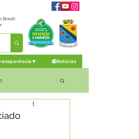
 Brasil)
a
ransparência🔽
📰Notícias
o
rto Cultura e Lazer
ciado
Campanhas