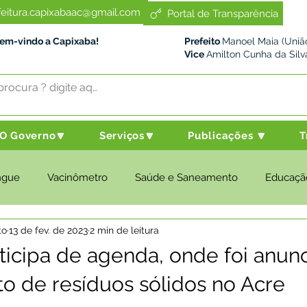
feitura.capixabaac@gmail.com
Portal de Transparência
Bem-vindo a Capixaba!
Prefeito
Manoel Maia (União
Vice
Amilton Cunha da Silv
O Governo🔽
Serviços🔽
Publicações 🔽
T
ngue
Vacinômetro
Saúde e Saneamento
Educaçã
to
13 de fev. de 2023
2 min de leitura
cultura e Meio Ambiente
Desenvolvimento Social
Despo
rticipa de agenda, onde foi anun
oto de resíduos sólidos no Acre
nstitucional e Governo
Políticas Públicas
Nota de Pesar