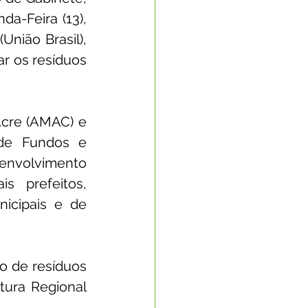
-Feira (13), 
nião Brasil), 
r os resíduos 
cre (AMAC) e 
de Fundos e 
envolvimento 
 prefeitos, 
icipais e de 
o de resíduos 
ura Regional 